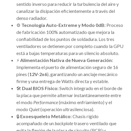
sentido inverso para reducir la turbulencia del aire y
canalizar la disipación eficientemente a través del
denso radiador.
⚙️
Tecnología Auto-Extreme y Modo 0dB:
Proceso
de fabricación 100% automatizado que mejora la
confiabilidad de los puntos de soldadura. Los tres
ventiladores se detienen por completo cuando la GPU
está a bajas temperaturas para un silencio absoluto.
⚡
Alimentación Nativa de Nueva Generación:
Implementa el puerto de alimentación seguro de 16
pines (
12V-2x6
), garantizando un anclaje mecánico
firme y una entrega de Watts directa y estable.
🛠️
Dual BIOS Físico:
Switch integrado en el borde de
la placa que permite alternar instantáneamente entre
el modo
Performance
(máximo enfriamiento) y el
modo
Quiet
(operación ultrasilenciosa).
🔒
Exoesqueleto Metálico:
Chasis rígido
acompañado de un
backplate
trasero ventilado que
evita la flexión de la placa de circuito (PCB) y