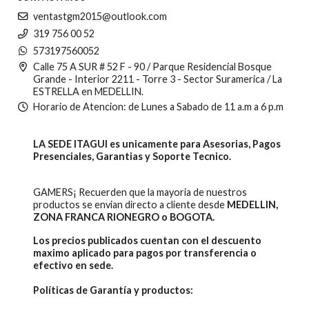
ventastgm2015@outlook.com
319 756 00 52
573197560052
Calle 75 A SUR # 52 F - 90 / Parque Residencial Bosque
Grande - Interior 2211 - Torre 3 - Sector Suramerica / La
ESTRELLA en MEDELLIN.
Horario de Atencion: de Lunes a Sabado de 11 a.m a 6 p.m
LA SEDE ITAGUI es unicamente para Asesorias, Pagos
Presenciales, Garantias y Soporte Tecnico.
GAMERS¡ Recuerden que la mayoria de nuestros
productos se envian directo a cliente desde
MEDELLIN,
ZONA FRANCA RIONEGRO o BOGOTA.
Los precios publicados cuentan con el descuento
maximo aplicado para pagos por transferencia o
efectivo en sede.
Políticas de Garantía y productos: