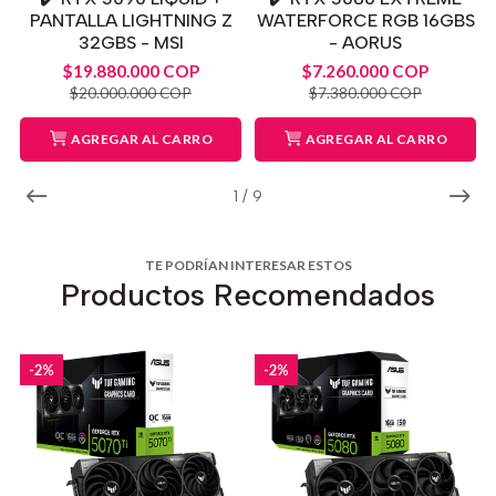
PANTALLA LIGHTNING Z
WATERFORCE RGB 16GBS
32GBS - MSI
- AORUS
$19.880.000 COP
$7.260.000 COP
$20.000.000 COP
$7.380.000 COP
AGREGAR AL CARRO
AGREGAR AL CARRO
1
/
9
TE PODRÍAN INTERESAR ESTOS
Productos Recomendados
-2%
-2%