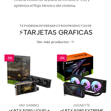
optimiza el flujo térmico del sistema.
TE PODRÍAN INTERESAR OTROS PRODUCTOS DE
⚡️TARJETAS GRAFICAS
Ver más productos
-1%
-2%
MSI GAMING
GIGABYTE
✔️ RTX 5090 LIQUID +
✔️ RTX 5080 EXTREME