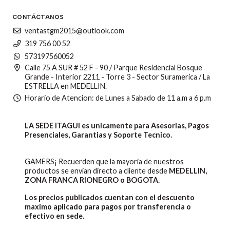
CONTÁCTANOS
ventastgm2015@outlook.com
319 756 00 52
573197560052
Calle 75 A SUR # 52 F - 90 / Parque Residencial Bosque
Grande - Interior 2211 - Torre 3 - Sector Suramerica / La
ESTRELLA en MEDELLIN.
Horario de Atencion: de Lunes a Sabado de 11 a.m a 6 p.m
LA SEDE ITAGUI es unicamente para Asesorias, Pagos
Presenciales, Garantias y Soporte Tecnico.
GAMERS¡ Recuerden que la mayoria de nuestros
productos se envian directo a cliente desde
MEDELLIN,
ZONA FRANCA RIONEGRO o BOGOTA.
Los precios publicados cuentan con el descuento
maximo aplicado para pagos por transferencia o
efectivo en sede.