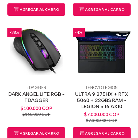
AGREGAR AL CARRO
AGREGAR AL CARRO
-38%
-4%
TDAGGER
LENOVO LEGION
DARK ANGEL LITE RGB -
ULTRA 9 275HX + RTX
TDAGGER
5060 + 32GBS RAM -
LEGION 5 16IAX10
$100.000 COP
$7.000.000 COP
$160.000 COP
$7.300.000 COP
AGREGAR AL CARRO
AGREGAR AL CARRO