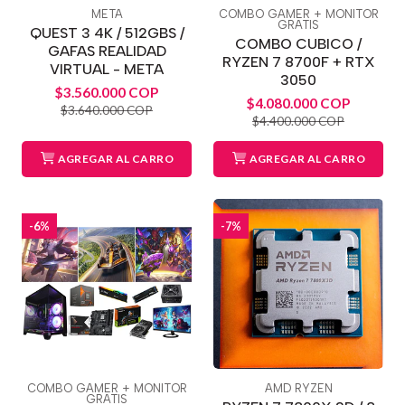
META
COMBO GAMER + MONITOR
GRATIS
QUEST 3 4K / 512GBS /
COMBO CUBICO /
GAFAS REALIDAD
RYZEN 7 8700F + RTX
VIRTUAL - META
3050
$3.560.000 COP
$4.080.000 COP
$3.640.000 COP
$4.400.000 COP
AGREGAR AL CARRO
AGREGAR AL CARRO
-6%
-7%
COMBO GAMER + MONITOR
AMD RYZEN
GRATIS