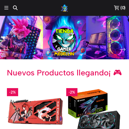
(
0
)
Nuevos Productos llegando¡ 🎮
-2%
-2%