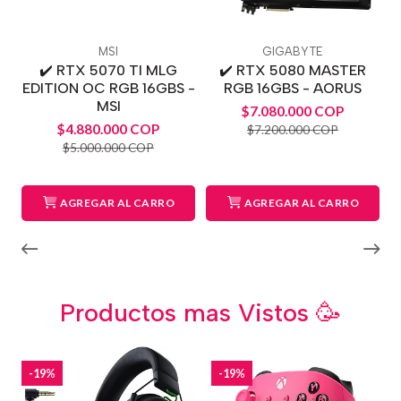
MSI
GIGABYTE
✔️ RTX 5070 TI MLG
✔️ RTX 5080 MASTER
EDITION OC RGB 16GBS -
RGB 16GBS - AORUS
MSI
$7.080.000 COP
$4.880.000 COP
$7.200.000 COP
$5.000.000 COP
AGREGAR AL CARRO
AGREGAR AL CARRO
Productos mas Vistos 🥳
-19%
-19%