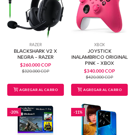
RAZER
XBOX
BLACKSHARK V2 X
JOYSTICK
NEGRA - RAZER
INALAMBRICO ORIGINAL
PINK - XBOX
$260.000 COP
$340.000 COP
$320.000 COP
$420.000 COP
AGREGAR AL CARRO
AGREGAR AL CARRO
-20%
-11%