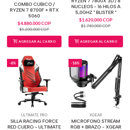
RYZEN 7 7800X 3D / 8
COMBO CUBICO /
NUCLEOS - 16 HILOS A
RYZEN 7 8700F + RTX
5,0GHZ " BLISTER "
5060
$1.620.000 COP
$4.880.000 COP
$1.740.000 COP
$5.200.000 COP
AGREGAR AL CARRO
AGREGAR AL CARRO
-6%
-16%
ULTIMATE PRO
XGEAR
SILLA RACING FORCE
MICROFONO STREAM
RED CUERO - ULTIMATE
RGB + BRAZO - XGEAR