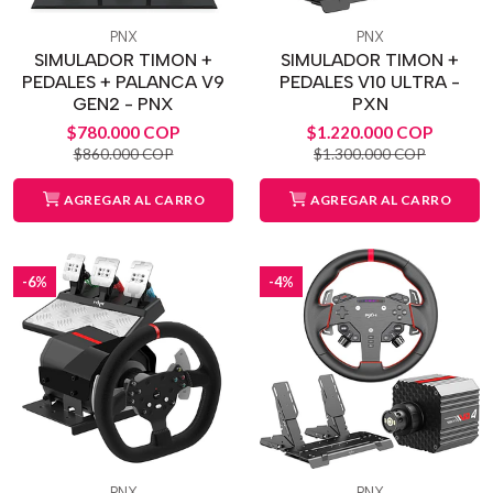
PNX
PNX
SIMULADOR TIMON +
SIMULADOR TIMON +
PEDALES + PALANCA V9
PEDALES V10 ULTRA -
GEN2 - PNX
PXN
$780.000 COP
$1.220.000 COP
$860.000 COP
$1.300.000 COP
AGREGAR AL CARRO
AGREGAR AL CARRO
-6%
-4%
PNX
PNX