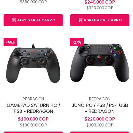
$240.000 COP
$380.000 COP
$320.000 COP
AGREGAR AL CARRO
AGREGAR AL CARRO
-44%
-27%
REDRAGON
REDRAGON
GAMEPAD SATURN PC /
JUNO PC / PS3 / PS4 USB
PS3 - REDRAGON
- REDRAGON
$100.000 COP
$220.000 COP
$180.000 COP
$300.000 COP