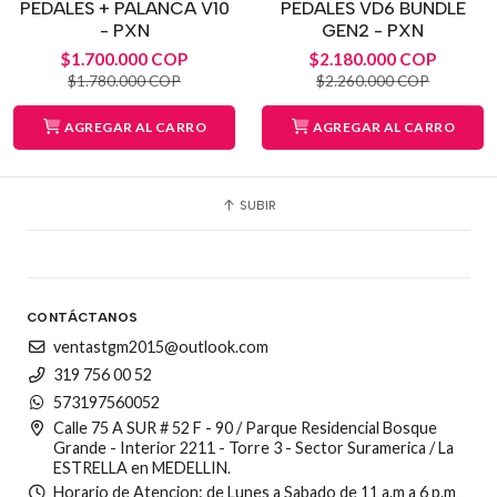
PEDALES + PALANCA V10
PEDALES VD6 BUNDLE
- PXN
GEN2 - PXN
$1.700.000 COP
$2.180.000 COP
$1.780.000 COP
$2.260.000 COP
AGREGAR AL CARRO
AGREGAR AL CARRO
SUBIR
CONTÁCTANOS
ventastgm2015@outlook.com
319 756 00 52
573197560052
Calle 75 A SUR # 52 F - 90 / Parque Residencial Bosque
Grande - Interior 2211 - Torre 3 - Sector Suramerica / La
ESTRELLA en MEDELLIN.
Horario de Atencion: de Lunes a Sabado de 11 a.m a 6 p.m