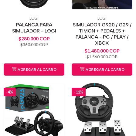
LOGI
LOGI
PALANCA PARA
SIMULADOR G920 / G29 /
SIMULADOR - LOGI
TIMON + PEDALES +
PALANCA - PC / PLAY /
$280.000 COP
XBOX
$360.000 COP
$1.480.000 COP
$1.560.000 COP
AGREGAR AL CARRO
AGREGAR AL CARRO
-4%
-11%