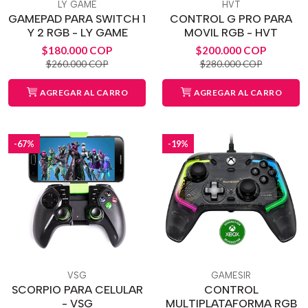
LY GAME
HVT
GAMEPAD PARA SWITCH 1
CONTROL G PRO PARA
Y 2 RGB - LY GAME
MOVIL RGB - HVT
$180.000 COP
$200.000 COP
$260.000 COP
$280.000 COP
AGREGAR AL CARRO
AGREGAR AL CARRO
-67%
-19%
VSG
GAMESIR
SCORPIO PARA CELULAR
CONTROL
- VSG
MULTIPLATAFORMA RGB