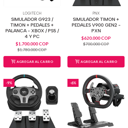
LOGITECH
PNX
SIMULADOR G923 /
SIMULADOR TIMON +
TIMON + PEDALES +
PEDALES V900 GEN2 -
PALANCA - XBOX / PS5 /
PXN
4 Y PC
$620.000 COP
$1.700.000 COP
$700.000 COP
$1.780.000 COP
AGREGAR AL CARRO
AGREGAR AL CARRO
-9%
-6%