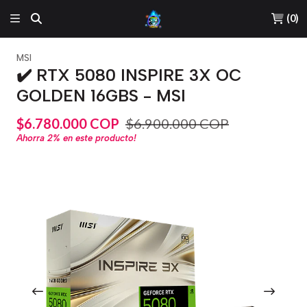
(
0
)
MSI
✔️ RTX 5080 INSPIRE 3X OC
GOLDEN 16GBS - MSI
$6.780.000 COP
$6.900.000 COP
Ahorra
2%
en este producto!