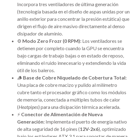
Incorpora tres ventiladores de última generación
(tecnología basada en el diseño de aspas unidas por un
anillo exterior para concentrar la presión estática) que
dirigen el flujo de aire masivo directamente al denso
disipador de aluminio.
⚙️
Modo Zero Frozr (0 RPM):
Los ventiladores se
detienen por completo cuando la GPU se encuentra
bajo cargas de trabajo bajas o en estado de reposo,
eliminando el ruido innecesario y extendiendo la vida
útil de los baleros.
🪵
Base de Cobre Niquelado de Cobertura Total:
Una placa de cobre macizo y pulido al milímetro
cubre tanto el procesador gráfico como los módulos
de memoria, conectada a múltiples tubos de calor
(
Heatpipes
) para una disipación térmica acelerada.
⚡
Conector de Alimentación de Nueva
Generación:
Implementa el puerto de energía nativo
de alta seguridad de 16 pines (
12V-2x6
), optimizado
bajo los estándares ATX 3.1 para soportar de manera