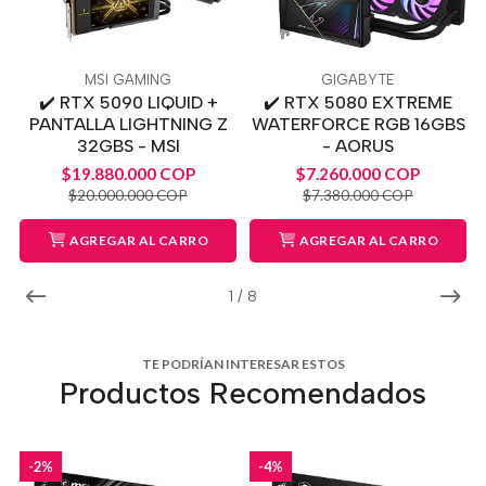
MSI GAMING
GIGABYTE
✔️ RTX 5090 LIQUID +
✔️ RTX 5080 EXTREME
PANTALLA LIGHTNING Z
WATERFORCE RGB 16GBS
32GBS - MSI
- AORUS
$19.880.000 COP
$7.260.000 COP
$20.000.000 COP
$7.380.000 COP
AGREGAR AL CARRO
AGREGAR AL CARRO
1
/
8
TE PODRÍAN INTERESAR ESTOS
Productos Recomendados
-2%
-4%