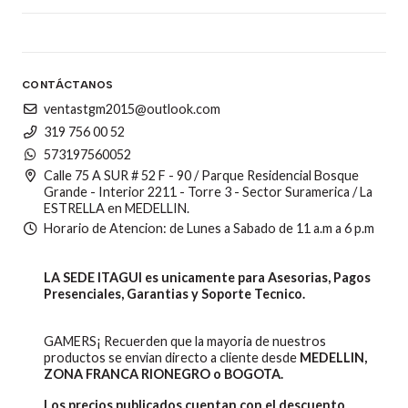
CONTÁCTANOS
ventastgm2015@outlook.com
319 756 00 52
573197560052
Calle 75 A SUR # 52 F - 90 / Parque Residencial Bosque
Grande - Interior 2211 - Torre 3 - Sector Suramerica / La
ESTRELLA en MEDELLIN.
Horario de Atencion: de Lunes a Sabado de 11 a.m a 6 p.m
LA SEDE ITAGUI es unicamente para Asesorias, Pagos
Presenciales, Garantias y Soporte Tecnico.
GAMERS¡ Recuerden que la mayoria de nuestros
productos se envian directo a cliente desde
MEDELLIN,
ZONA FRANCA RIONEGRO o BOGOTA.
Los precios publicados cuentan con el descuento