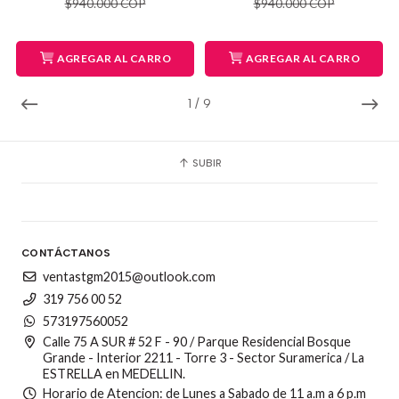
$940.000 COP
$940.000 COP
AGREGAR AL CARRO
AGREGAR AL CARRO
1
/
9
SUBIR
CONTÁCTANOS
ventastgm2015@outlook.com
319 756 00 52
573197560052
Calle 75 A SUR # 52 F - 90 / Parque Residencial Bosque
Grande - Interior 2211 - Torre 3 - Sector Suramerica / La
ESTRELLA en MEDELLIN.
Horario de Atencion: de Lunes a Sabado de 11 a.m a 6 p.m