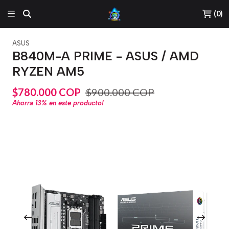
(
0
)
ASUS
B840M-A PRIME - ASUS / AMD
RYZEN AM5
$780.000 COP
$900.000 COP
Ahorra
13%
en este producto!