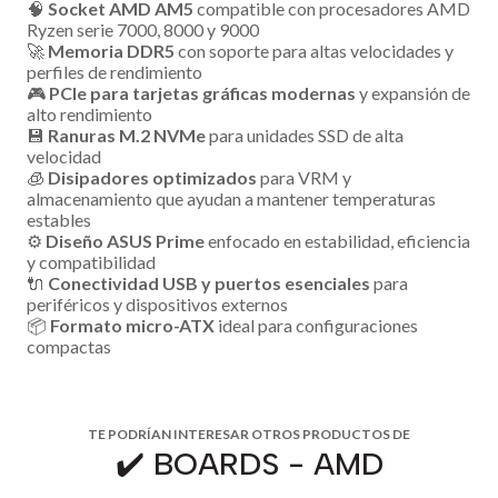
🧠
Socket AMD AM5
compatible con procesadores AMD
Ryzen serie 7000, 8000 y 9000
🚀
Memoria DDR5
con soporte para altas velocidades y
perfiles de rendimiento
🎮
PCIe para tarjetas gráficas modernas
y expansión de
alto rendimiento
💾
Ranuras M.2 NVMe
para unidades SSD de alta
velocidad
🧊
Disipadores optimizados
para VRM y
almacenamiento que ayudan a mantener temperaturas
estables
⚙️
Diseño ASUS Prime
enfocado en estabilidad, eficiencia
y compatibilidad
🔌
Conectividad USB y puertos esenciales
para
periféricos y dispositivos externos
📦
Formato micro-ATX
ideal para configuraciones
compactas
TE PODRÍAN INTERESAR OTROS PRODUCTOS DE
✔️ BOARDS - AMD