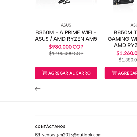
ASUS
AS
B850M - A PRIME WIFI -
B850M T
ASUS / AMD RYZEN AM5
GAMING WIF
AMD RY
$980.000 COP
$1.260.
$1.100.000 COP
$1.380.
AGREGAR AL CARRO
AGREGAR
CONTÁCTANOS
ventastgm2015@outlook.com