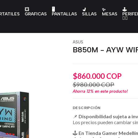
💥
🖥️
💺
✨
🕹️
RTATILES
GRAFICAS
PANTALLAS
SILLAS
MESAS
PERIFE
👇🏻
ASUS
B850M - AYW WIF
$860.000 COP
$980.000 COP
Ahorra
12%
en este producto!
DESCRIPCIÓN
📌
Disponibilidad sujeta a in
Los precios pueden cambiar sin
🕹️
En Tienda Gamer Medellí