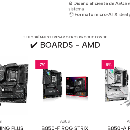
⚙️
Diseño eficiente de ASUS
e
sistema
📦
Formato micro-ATX
ideal
TE PODRÍAN INTERESAR OTROS PRODUCTOS DE
✔️ BOARDS - AMD
-7%
-8%
I
ASUS
A
ING PLUS
B850-F ROG STRIX
B850-A 