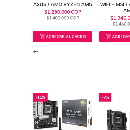
ASUS / AMD RYZEN AM5
WIFI - MSI 
A
$1.280.000 COP
$1.340.
$1.400.000 COP
$1.460.
AGREGAR AL CARRO
AGREGAR
-11%
-9%