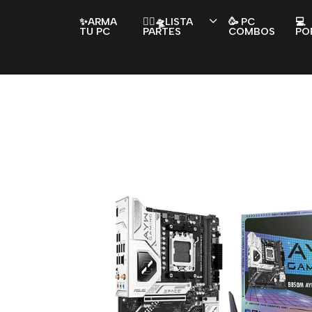
✨ARMA
👇🏻🛸LISTA
🥳 PC
💻
TU PC
PARTES
COMBOS
PO