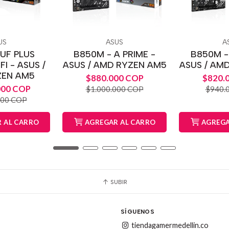
US
ASUS
A
UF PLUS
B850M - A PRIME -
B850M - 
I - ASUS /
ASUS / AMD RYZEN AM5
ASUS / AM
ZEN AM5
$880.000 COP
$820.
000 COP
$1.000.000 COP
$940.
000 COP
 AL CARRO
AGREGAR AL CARRO
AGREGA
SUBIR
SÍGUENOS
tiendagamermedellin.co