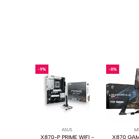
-9%
-8%
ASUS
MS
X870-P PRIME WIFI -
X870 GAM