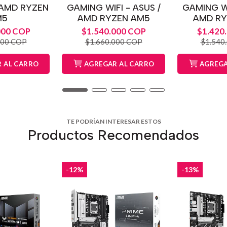
/ AMD RYZEN
GAMING WIFI - ASUS /
GAMING WI
M5
AMD RYZEN AM5
AMD RY
000 COP
$1.540.000 COP
$1.420
000 COP
$1.660.000 COP
$1.540
 AL CARRO
AGREGAR AL CARRO
AGREGA
TE PODRÍAN INTERESAR ESTOS
Productos Recomendados
-12%
-13%