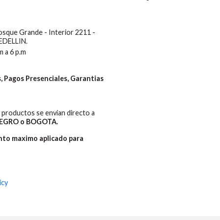
Bosque Grande - Interior 2211 -
MEDELLIN.
m a 6 p.m
 Pagos Presenciales, Garantias
productos se envian directo a
EGRO o BOGOTA.
ento maximo aplicado para
icy