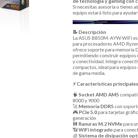
de tecnología y gaming con c
Si necesitas asesoría o tienes 
equipo estará listo para ayudar
📝 Descripción
La ASUS B850M-AYW WiFi es u
para procesadores AMD Ryzen 
ofrece soporte para memoria 
permitiendo construir equipos 
y conectividad. Integra conect
compactos, ideal para equipos 
de gama media.
⚡ Características principale
🧠
Socket AMD AM5
compatib
8000 y 9000
🚀
Memoria DDR5
con soporte
🎮
PCIe 5.0
para tarjetas gráf
generación
💾
Ranuras M.2 NVMe
para un
📶
WiFi integrado
para conect
🧊
Sistema de disipación op