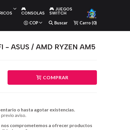
🎮
🎮 JUEGOS
RICOS
CONSOLAS
SWITCH
COP
Buscar
Carro
(
0
)
I - ASUS / AMD RYZEN AM5
COMPRAR
ventario o hasta agotar existencias.
 previo aviso.
n nos comprometemos a ofrecer productos