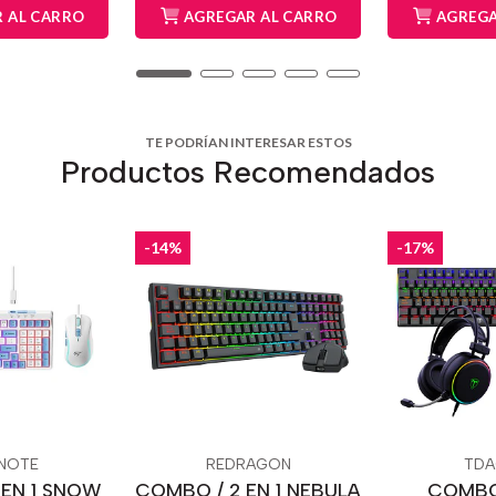
 AL CARRO
AGREGAR AL CARRO
AGREGA
TE PODRÍAN INTERESAR ESTOS
Productos Recomendados
-14%
-17%
NOTE
REDRAGON
TDA
 EN 1 SNOW
COMBO / 2 EN 1 NEBULA
COMBO 