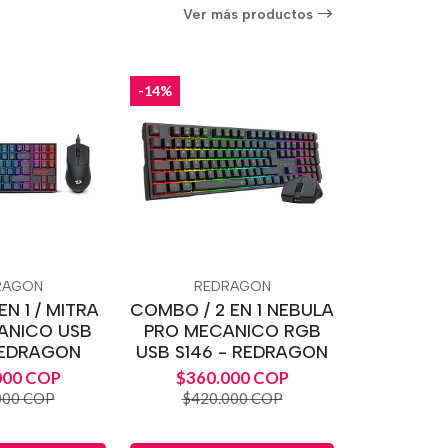
Ver más productos
-14%
RAGON
REDRAGON
N 1 / MITRA
COMBO / 2 EN 1 NEBULA
ANICO USB
PRO MECANICO RGB
REDRAGON
USB S146 - REDRAGON
000 COP
$360.000 COP
000 COP
$420.000 COP