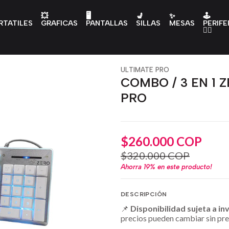
💥
🖥️
💺
✨
🕹️
RTATILES
GRAFICAS
PANTALLAS
SILLAS
MESAS
PERIFE
👇🏻
ULTIMATE PRO
COMBO / 3 EN 1 
PRO
$260.000 COP
$320.000 COP
Ahorra
19%
en este producto!
DESCRIPCIÓN
📌
Disponibilidad sujeta a in
precios pueden cambiar sin pre