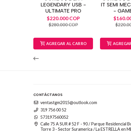
LEGENDARY USB -
IT SEMI ME
ULTIMATE PRO
- GAM
$220.000 COP
$160.0
$280.000 COP
$220.0
AGREGAR AL CARRO
AGREGAR
CONTÁCTANOS
ventastgm2015@outlook.com
319 756 00 52
573197560052
Calle 75 A SUR # 52 F - 90 / Parque Residencial 
Torre 3 - Sector Suramerica / La ESTRELLA en 