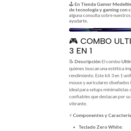
🕹️
En Tienda Gamer Medellí
de tecnología y gaming con c
alguna consulta sobre nuestros 
ayudarte.
🎮 COMBO ULT
3 EN 1
📝
Descripción
El combo
Ulti
quienes buscan una estética i
rendimiento. Este kit 3 en 1 uni
mouse y auriculares diseñados 
ideal para setups minimalistas 
confiables que destacan por su
vibrante.
⚡
Componentes y Caracterís
Teclado Zero White
: