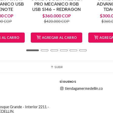
CANICO USB
PRO MECANICO RGB
ADVANC
ENOTE
USB S146 - REDRAGON
TDA
00 COP
$360.000 COP
$300.
00 COP
$420.000 COP
$360.
 AL CARRO
AGREGAR AL CARRO
AGREGA
SUBIR
SÍGUENOS
tiendagamermedellin.co
Bosque Grande - Interior 2211 -
MEDELLIN.