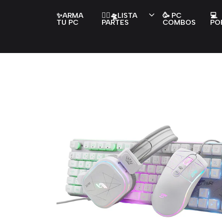
✨ARMA
👇🏻🛸LISTA
🥳 PC
💻
TU PC
PARTES
COMBOS
PO