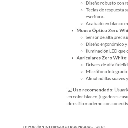
Diseño robusto con re
Teclas de respuesta s
escritura.
Acabado en blanco ma
Mouse Óptico Zero Whi
Sensor de alta precisi
Diseño ergonómico y l
Iluminación LED que 
Auriculares Zero White
:
Drivers de alta fideli
Micrófono integrado p
Almohadillas suaves 
💻
Uso recomendado
: Usuar
en color blanco, jugadores cas
de estilo moderno con conectiv
TE PODRÍAN INTERESAR OTROS PRODUCTOS DE