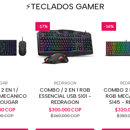
⚡️TECLADOS GAMER
-17%
-16%
GAR
REDRAGON
RED
 EN 1 /
COMBO / 2 EN 1 RGB
COMBO 2 E
 MECANICO
ESSENCIAL USB S101 -
RGB MEC
COUGAR
REDRAGON
S145 - 
00 COP
$300.000 COP
$320.
00 COP
$360.000 COP
$380.