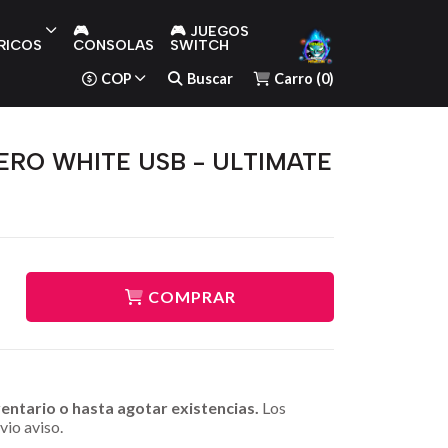
🎮
🎮 JUEGOS
RICOS
CONSOLAS
SWITCH
COP
Buscar
Carro
(
0
)
ZERO WHITE USB - ULTIMATE
COMPRAR
ventario o hasta agotar existencias.
Los
vio aviso.