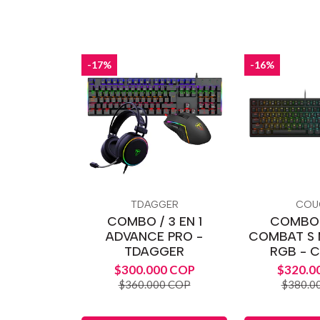
-17%
-16%
TDAGGER
COU
COMBO / 3 EN 1
COMBO 2
ADVANCE PRO -
COMBAT S
TDAGGER
RGB - 
$300.000 COP
$320.0
$360.000 COP
$380.0