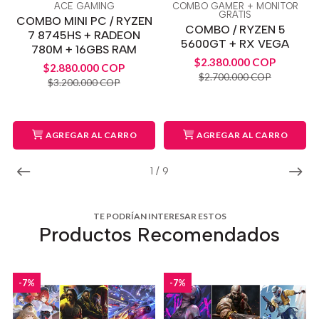
ACE GAMING
COMBO GAMER + MONITOR
GRATIS
COMBO MINI PC / RYZEN
COMBO / RYZEN 5
7 8745HS + RADEON
5600GT + RX VEGA
780M + 16GBS RAM
$2.380.000 COP
$2.880.000 COP
$2.700.000 COP
$3.200.000 COP
AGREGAR AL CARRO
AGREGAR AL CARRO
1
/
9
TE PODRÍAN INTERESAR ESTOS
Productos Recomendados
-7%
-7%