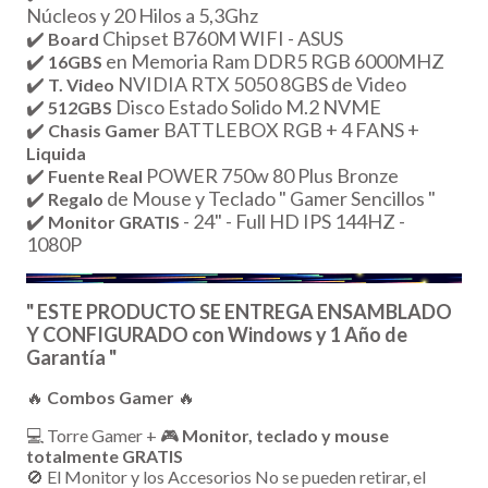
Núcleos y 20 Hilos a 5,3Ghz
✔️
Chipset B760M WIFI - ASUS
Board
✔️
en Memoria Ram DDR5 RGB 6000MHZ
16GBS
✔️
NVIDIA RTX 5050 8GBS de Video
T. Video
✔️
Disco Estado Solido M.2 NVME
512GBS
✔️
BATTLEBOX RGB + 4 FANS +
Chasis Gamer
Liquida
✔️
POWER 750w 80 Plus Bronze
Fuente Real
✔️
de Mouse y Teclado " Gamer Sencillos "
Regalo
✔️
- 24" - Full HD IPS 144HZ -
Monitor
GRATIS
1080P
" ESTE PRODUCTO SE ENTREGA ENSAMBLADO
Y CONFIGURADO con Windows y 1 Año de
Garantía "
🔥
Combos Gamer
🔥
💻 Torre Gamer + 🎮
Monitor, teclado y mouse
totalmente GRATIS
🚫 El Monitor y los Accesorios No se pueden retirar, el