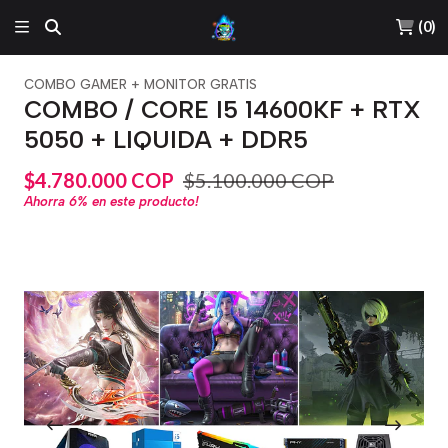
(
0
)
COMBO GAMER + MONITOR GRATIS
COMBO / CORE I5 14600KF + RTX
5050 + LIQUIDA + DDR5
$4.780.000 COP
$5.100.000 COP
Ahorra
6%
en este producto!