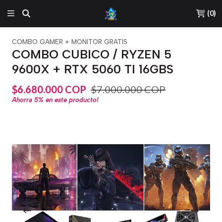
(
0
)
COMBO GAMER + MONITOR GRATIS
COMBO CUBICO / RYZEN 5
9600X + RTX 5060 TI 16GBS
$6.680.000 COP
$7.000.000 COP
Ahorra
5%
en este producto!