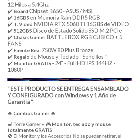
12 Hilos a 5.4Ghz
✔️
Chipset B650 - ASUS / MSI
Board
✔️
en Memoria Ram DDR5 RGB
16GBS
✔️
NVIDIA RTX 5060 TI 16GBS de VIDEO
T. Video
✔️
Disco de Estado Solido SSD M.2 PCIe
512GBS
✔️
BATTLEBOX RGB CUBICO + 5
Chasis Gamer
FANS
✔️
750W 80 Plus Bronze
Fuente Real
✔️
de Mouse y Teclado " Sencillos "
Regalo
✔️
- 24" - Full HD IPS 144HZ -
Monitor
GRATIS
1080P
" ESTE PRODUCTO SE ENTREGA ENSAMBLADO
Y CONFIGURADO con Windows y 1 Año de
Garantía "
🔥
Combos Gamer
🔥
💻 Torre Gamer + 🎮
Monitor, teclado y mouse
totalmente GRATIS
🚫 El Monitor y los Accesorios No se pueden retirar, el