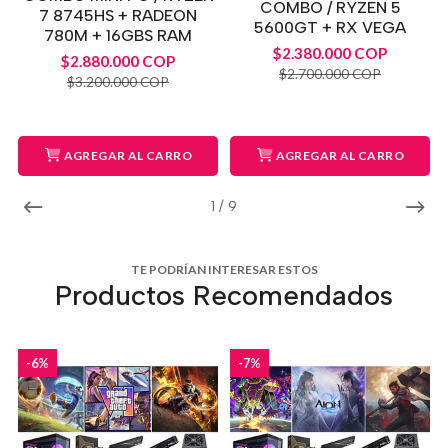
COMBO / RYZEN 5
7 8745HS + RADEON
5600GT + RX VEGA
780M + 16GBS RAM
$2.380.000 COP
$2.880.000 COP
$2.700.000 COP
$3.200.000 COP
AGREGAR AL CARRO
AGREGAR AL CARRO
1
/
9
TE PODRÍAN INTERESAR ESTOS
Productos Recomendados
-6%
-7%