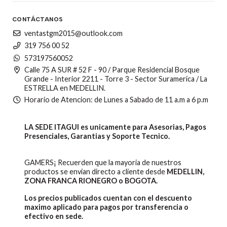
CONTÁCTANOS
ventastgm2015@outlook.com
319 756 00 52
573197560052
Calle 75 A SUR # 52 F - 90 / Parque Residencial Bosque
Grande - Interior 2211 - Torre 3 - Sector Suramerica / La
ESTRELLA en MEDELLIN.
Horario de Atencion: de Lunes a Sabado de 11 a.m a 6 p.m
LA SEDE ITAGUI es unicamente para Asesorias, Pagos
Presenciales, Garantias y Soporte Tecnico.
GAMERS¡ Recuerden que la mayoria de nuestros
productos se envian directo a cliente desde
MEDELLIN,
ZONA FRANCA RIONEGRO o BOGOTA.
Los precios publicados cuentan con el descuento
maximo aplicado para pagos por transferencia o
efectivo en sede.