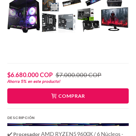
$6.680.000 COP
$7.000.000 COP
Ahorra
5%
en este producto!
COMPRAR
DESCRIPCIÓN
✔️
AMD RYZEN5 9600X / 6 Núcleos -
Procesador