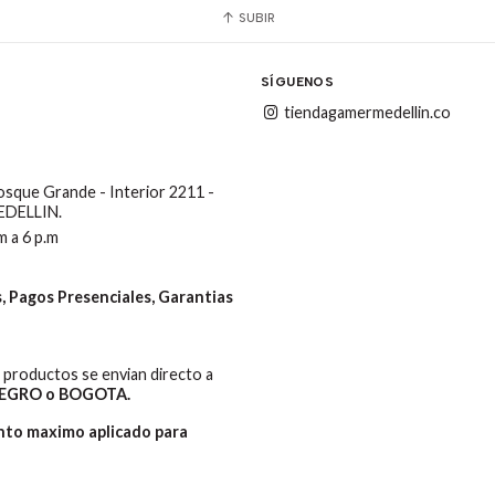
SUBIR
SÍGUENOS
tiendagamermedellin.co
Bosque Grande - Interior 2211 -
MEDELLIN.
m a 6 p.m
 Pagos Presenciales, Garantias
productos se envian directo a
EGRO o BOGOTA.
ento maximo aplicado para