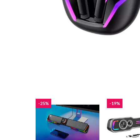
-25%
-19%