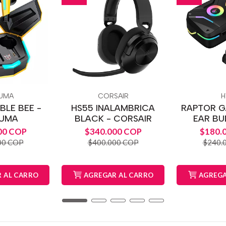
KUMA
CORSAIR
H
BLE BEE -
HS55 INALAMBRICA
RAPTOR G
KUMA
BLACK - CORSAIR
EAR BU
00 COP
$340.000 COP
$180.
00 COP
$400.000 COP
$240.
 AL CARRO
AGREGAR AL CARRO
AGREGA