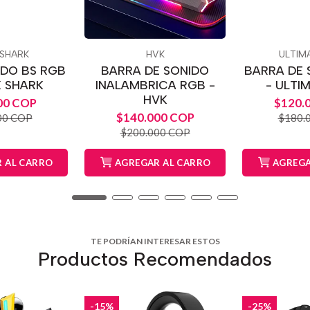
 SHARK
HVK
ULTIM
IDO BS RGB
BARRA DE SONIDO
BARRA DE 
K SHARK
INALAMBRICA RGB -
- ULTI
HVK
00 COP
$120.
$140.000 COP
00 COP
$180.
$200.000 COP
 AL CARRO
AGREGAR AL CARRO
AGREGA
TE PODRÍAN INTERESAR ESTOS
Productos Recomendados
-15%
-25%