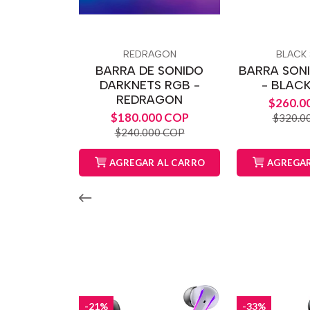
REDRAGON
BLACK
BARRA DE SONIDO
BARRA SON
DARKNETS RGB -
- BLAC
REDRAGON
$260.0
$180.000 COP
$320.0
$240.000 COP
AGREGAR AL CARRO
AGREGAR
-21%
-33%