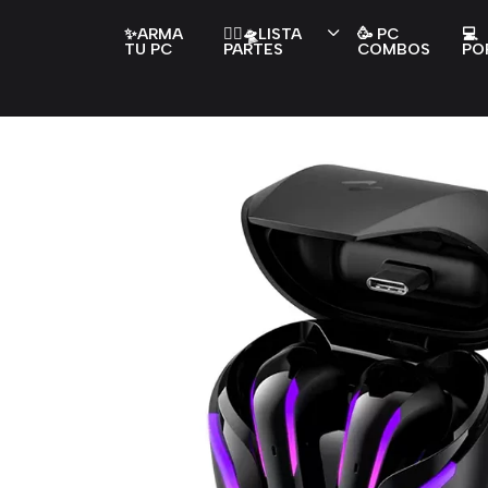
✨ARMA
👇🏻🛸LISTA
🥳 PC
💻
TU PC
PARTES
COMBOS
PO