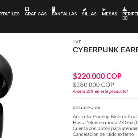
💥
🖥️
💺
✨
🕹️
RTATILES
GRAFICAS
PANTALLAS
SILLAS
MESAS
PERIFE
👇🏻
HVT
CYBERPUNK EARB
$220.000 COP
$280.000 COP
Ahorra
21%
en este producto!
DESCRIPCIÓN
Auricular Gaming Bluetooth y 
Hasta 18ms en modo 2.4Ghz (D
Cuenta con botón para atender
Cancelación de ruido externo