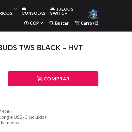
🎮
🎮 JUEGOS
RICOS
CONSOLAS
SWITCH
COP
Buscar
Carro
(
0
)
UDS TWS BLACK - HVT
COMPRAR
2.4Ghz.
ongle USB-C incluido)
 llamadas.