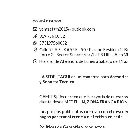
CONTÁCTANOS
ventastgm2015@outlook.com
319 756 00 52
573197560052
Calle 75 A SUR # 52 F - 90 / Parque Residencial 
Torre 3 - Sector Suramerica / La ESTRELLA en 
Horario de Atencion: de Lunes a Sabado de 11 a.
LA SEDE ITAGUI es unicamente para Asesorias,
y Soporte Tecnico.
GAMERS¡ Recuerden que la mayoria de nuestros 
cliente desde
MEDELLIN, ZONA FRANCA RION
Los precios publicados cuentan con el descu
pagos por transferencia o efectivo en sede.
Políticas de Garantía y productos: