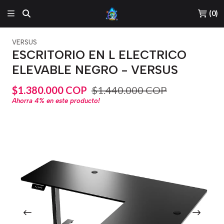
(
0
)
VERSUS
ESCRITORIO EN L ELECTRICO
ELEVABLE NEGRO - VERSUS
$1.380.000 COP
$1.440.000 COP
Ahorra
4%
en este producto!