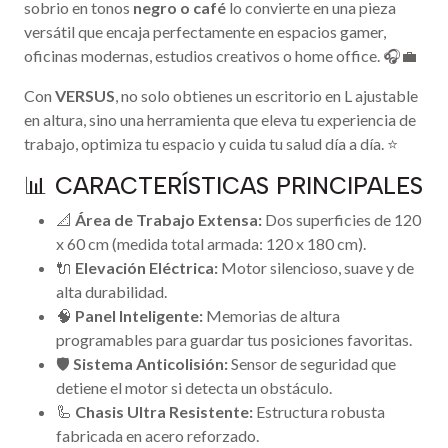
sobrio en tonos
negro o café
lo convierte en una pieza
versátil que encaja perfectamente en espacios gamer,
oficinas modernas, estudios creativos o home office. 🎧💼
Con
VERSUS
, no solo obtienes un escritorio en L ajustable
en altura, sino una herramienta que eleva tu experiencia de
trabajo, optimiza tu espacio y cuida tu salud día a día. ⭐
📊 CARACTERÍSTICAS PRINCIPALES
📐
Área de Trabajo Extensa:
Dos superficies de 120
x 60 cm (medida total armada: 120 x 180 cm).
🔌
Elevación Eléctrica:
Motor silencioso, suave y de
alta durabilidad.
🧠
Panel Inteligente:
Memorias de altura
programables para guardar tus posiciones favoritas.
🛡️
Sistema Anticolisión:
Sensor de seguridad que
detiene el motor si detecta un obstáculo.
🦾
Chasis Ultra Resistente:
Estructura robusta
fabricada en acero reforzado.