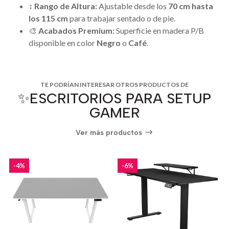
↕️
Rango de Altura:
Ajustable desde los
70 cm hasta
los 115 cm
para trabajar sentado o de pie.
🎨
Acabados Premium:
Superficie en madera P/B
disponible en color
Negro
o
Café
.
TE PODRÍAN INTERESAR OTROS PRODUCTOS DE
✨ESCRITORIOS PARA SETUP
GAMER
Ver más productos
-4%
-6%