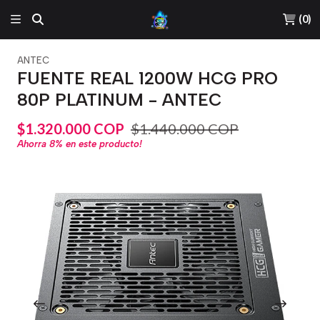
(
0
)
ANTEC
FUENTE REAL 1200W HCG PRO
80P PLATINUM - ANTEC
$1.320.000 COP
$1.440.000 COP
Ahorra
8%
en este producto!