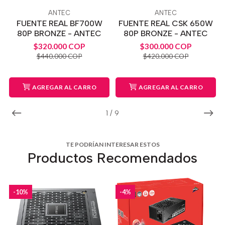
ANTEC
ANTEC
FUENTE REAL BF700W
FUENTE REAL CSK 650W
80P BRONZE - ANTEC
80P BRONZE - ANTEC
$320.000 COP
$300.000 COP
$440.000 COP
$420.000 COP
AGREGAR AL CARRO
AGREGAR AL CARRO
1
/
9
TE PODRÍAN INTERESAR ESTOS
Productos Recomendados
-10%
-4%