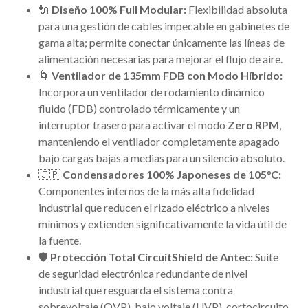
🔌
Diseño 100% Full Modular:
Flexibilidad absoluta
para una gestión de cables impecable en gabinetes de
gama alta; permite conectar únicamente las líneas de
alimentación necesarias para mejorar el flujo de aire.
🌀
Ventilador de 135mm FDB con Modo Híbrido:
Incorpora un ventilador de rodamiento dinámico
fluido (FDB) controlado térmicamente y un
interruptor trasero para activar el modo
Zero RPM
,
manteniendo el ventilador completamente apagado
bajo cargas bajas a medias para un silencio absoluto.
🇯🇵
Condensadores 100% Japoneses de 105°C:
Componentes internos de la más alta fidelidad
industrial que reducen el rizado eléctrico a niveles
mínimos y extienden significativamente la vida útil de
la fuente.
🛡️
Protección Total CircuitShield de Antec:
Suite
de seguridad electrónica redundante de nivel
industrial que resguarda el sistema contra
sobrevoltaje (OVP), bajo voltaje (UVP), cortocircuito