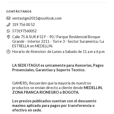
CONTÁCTANOS
ventastgm2015@outlook.com
319 756 00 52
573197560052
Calle 75 A SUR # 52 F - 90 / Parque Residencial Bosque
Grande - Interior 2211 - Torre 3 - Sector Suramerica / La
ESTRELLA en MEDELLIN.
Horario de Atencion: de Lunes a Sabado de 11 a.m a 6 p.m
LA SEDE ITAGUI es unicamente para Asesorias, Pagos
Presenciales, Garantias y Soporte Tecnico.
GAMERS¡ Recuerden que la mayoria de nuestros
productos se envian directo a cliente desde
MEDELLIN,
ZONA FRANCA RIONEGRO o BOGOTA.
Los precios publicados cuentan con el descuento
maximo aplicado para pagos por transferencia o
efectivo en sede.