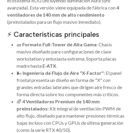
ecosistema ROG (incluyendo iluminación Aura Sync
avanzada). Esta versión viene equipada de fábrica con
4
ventiladores de 140 mm de alto rendimiento
(preinstalados para un flujo masivo inmediato).
⚡ Características principales
🧱
Formato Full-Tower de Alta Gama:
Chasis
masivo diseñado para configuraciones de clase
workstation y entusiasta extrema. Soporta placas
madre hasta
E-ATX
.
🌬️
Ingeniería de Flujo de Aire "X-Factor":
El panel
frontal presenta un diseño en forma de "X" con
grandes entradas laterales que dirigen aire fresco de
forma directa sobre los componentes más críticos.
🌈
4 Ventiladores Premium de 140 mm
preinstalados:
Kit integral de ventilación PWM de
alto flujo, diseñado para mantener presiones térmicas
bajas incluso con CPUs y GPUs de última generación
(como la serie RTX 40/50).