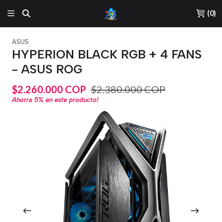
(
0
)
ASUS
HYPERION BLACK RGB + 4 FANS
- ASUS ROG
$2.260.000 COP
$2.380.000 COP
Ahorra
5%
en este producto!