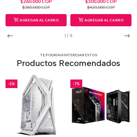
$260.000 COP
$300.000 COP
$380.000 COP
$420.000 COP
AGREGAR AL CARRO
AGREGAR AL CARRO
1
/
9
TE PODRÍAN INTERESAR ESTOS
Productos Recomendados
-5%
-7%