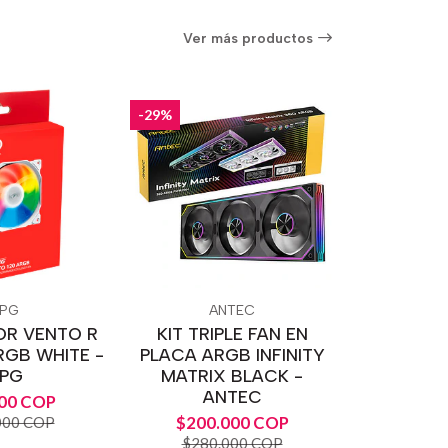
Ver más productos
-29%
PG
ANTEC
OR VENTO R
KIT TRIPLE FAN EN
RGB WHITE -
PLACA ARGB INFINITY
PG
MATRIX BLACK -
ANTEC
00 COP
$200.000 COP
000 COP
$280.000 COP