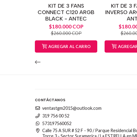
KIT DE 3 FANS
KIT DE 3 
CONNECT C120 ARGB
INVERSO AR
BLACK - ANTEC
AN
$180.000 COP
$180.0
$260.000 COP
$260.0
AGREGAR AL CARRO
AGREGAR
CONTÁCTANOS
ventastgm2015@outlook.com
319 756 00 52
573197560052
Calle 75 A SUR # 52 F - 90 / Parque Residencial 
Torre 3 - Sector Suramerica / La ESTRELLA en 