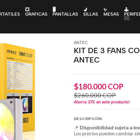
💥
🖥️
💺
✨
🕹️
RTATILES
GRAFICAS
PANTALLAS
SILLAS
MESAS
PERIFE
👇🏻
ANTEC
KIT DE 3 FANS C
ANTEC
$180.000 COP
$260.000 COP
Ahorra
31%
en este producto!
DESCRIPCIÓN
📌
Disponibilidad sujeta a in
Los precios pueden cambiar sin