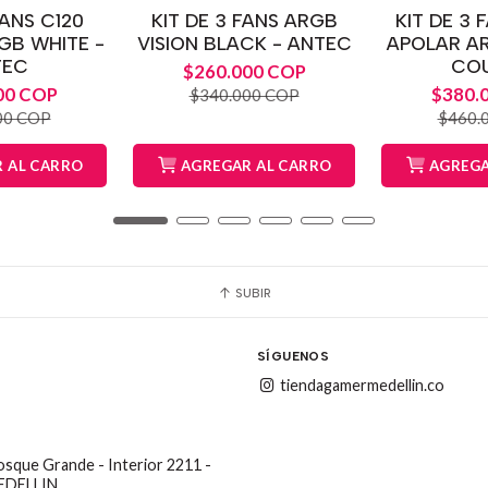
FANS C120
KIT DE 3 FANS ARGB
KIT DE 3 
GB WHITE -
VISION BLACK - ANTEC
APOLAR AR
TEC
CO
$260.000 COP
00 COP
$380.
$340.000 COP
00 COP
$460.
 AL CARRO
AGREGAR AL CARRO
AGREGA
SUBIR
SÍGUENOS
tiendagamermedellin.co
Bosque Grande - Interior 2211 -
MEDELLIN.