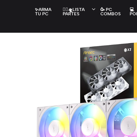
✨ARMA
👇🏻🛸LISTA
🥳 PC
💻
TU PC
PARTES
COMBOS
PO