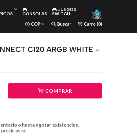
🎮
🎮 JUEGOS
RICOS
CONSOLAS
SWITCH
COP
Buscar
Carro
(
0
)
ONNECT C120 ARGB WHITE -
COMPRAR
ventario o hasta agotar existencias.
 previo aviso.