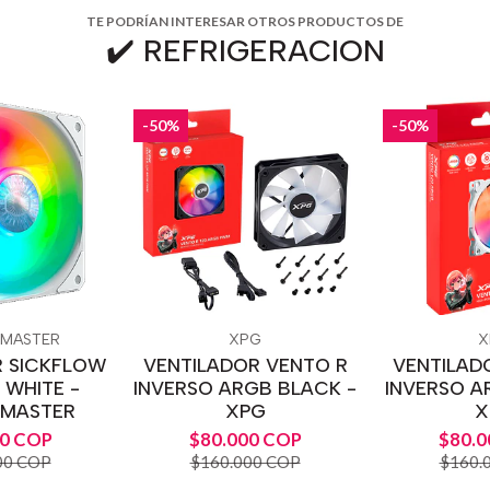
TE PODRÍAN INTERESAR OTROS PRODUCTOS DE
✔️ REFRIGERACION
-50%
-50%
 MASTER
XPG
X
R SICKFLOW
VENTILADOR VENTO R
VENTILAD
 WHITE -
INVERSO ARGB BLACK -
INVERSO A
 MASTER
XPG
X
00 COP
$80.000 COP
$80.0
00 COP
$160.000 COP
$160.