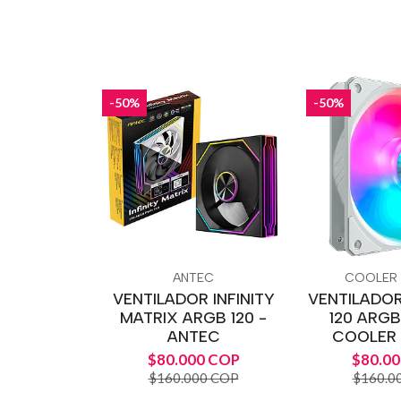
-50%
-50%
ANTEC
COOLER
VENTILADOR INFINITY
VENTILADO
MATRIX ARGB 120 -
120 ARGB
ANTEC
COOLER
$80.000 COP
$80.0
$160.000 COP
$160.0