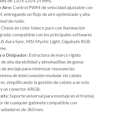
les de 120 x 120 x 25 mm).
 Aire:
Control PWM de velocidad ajustable con
 entregando un flujo de aire optimizado y alta
ivel de ruido.
Chasis en color blanco puro con iluminación
grada; compatible con los principales softwares
S Aura Sync, MSI Mystic Light, Gigabyte RGB
ome.
 o Disipador:
Estructura de marco rígido
de alta durabilidad y almohadillas de goma
s de anclaje para minimizar resonancias.
stema de interconexión modular sin cables
es, simplificando la gestión de cables a un solo
 y un conector ARGB.
kets:
Soporte universal para montaje en el frontal,
rior de cualquier gabinete compatible con
 radiadores de 360 mm.