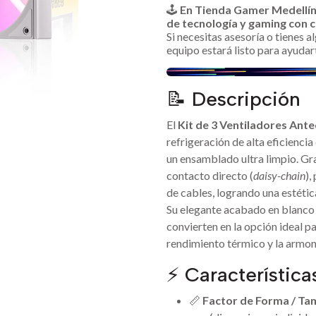
🕹️
En Tienda Gamer Medellí
de tecnología y gaming con c
Si necesitas asesoría o tienes 
equipo estará listo para ayudar
📝 Descripción
El
Kit de 3 Ventiladores An
refrigeración de alta eficiencia
un ensamblado ultra limpio. Gr
contacto directo (
daisy-chain
),
de cables, logrando una estéti
Su elegante acabado en blanco
convierten en la opción ideal p
rendimiento térmico y la armoní
⚡ Característica
📏
Factor de Forma / Ta