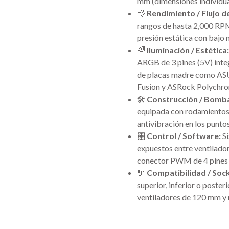
mm (dimensiones individua
💨
Rendimiento / Flujo de
rangos de hasta 2,000 RPM,
presión estática con bajo n
🌈
Iluminación / Estética:
ARGB de 3 pines (5V) inte
de placas madre como ASU
Fusion y ASRock Polychr
🛠️
Construcción / Bomba
equipada con rodamientos 
antivibración en los punto
🎛️
Control / Software:
Si
expuestos entre ventilador
conector PWM de 4 pines
🔌
Compatibilidad / Soc
superior, inferior o poste
ventiladores de 120 mm y