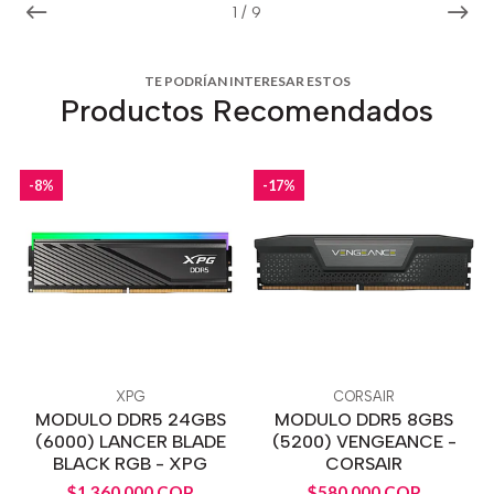
1
/
9
TE PODRÍAN INTERESAR ESTOS
Productos Recomendados
-8%
-17%
XPG
CORSAIR
MODULO DDR5 24GBS
MODULO DDR5 8GBS
(6000) LANCER BLADE
(5200) VENGEANCE -
BLACK RGB - XPG
CORSAIR
$1.360.000 COP
$580.000 COP