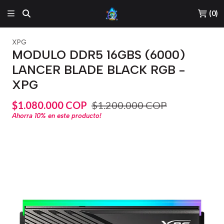
(
0
)
XPG
MODULO DDR5 16GBS (6000)
LANCER BLADE BLACK RGB -
XPG
$1.080.000 COP
$1.200.000 COP
Ahorra
10%
en este producto!