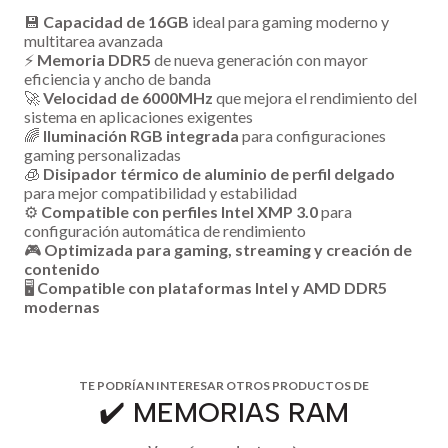
💾
Capacidad de 16GB
ideal para gaming moderno y
multitarea avanzada
⚡
Memoria DDR5
de nueva generación con mayor
eficiencia y ancho de banda
🚀
Velocidad de 6000MHz
que mejora el rendimiento del
sistema en aplicaciones exigentes
🌈
Iluminación RGB integrada
para configuraciones
gaming personalizadas
🧊
Disipador térmico de aluminio de perfil delgado
para mejor compatibilidad y estabilidad
⚙️
Compatible con perfiles Intel XMP 3.0
para
configuración automática de rendimiento
🎮
Optimizada para gaming, streaming y creación de
contenido
🖥️
Compatible con plataformas Intel y AMD DDR5
modernas
TE PODRÍAN INTERESAR OTROS PRODUCTOS DE
✔️ MEMORIAS RAM