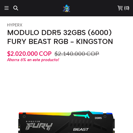
(
0
)
HYPERX
MODULO DDR5 32GBS (6000)
FURY BEAST RGB - KINGSTON
$2.020.000 COP
$2.140.000 COP
Ahorra
6%
en este producto!