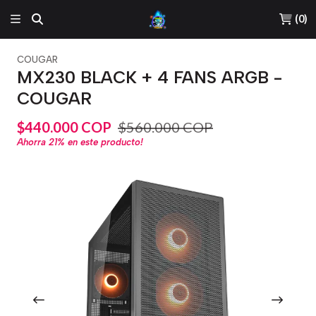
(
0
)
COUGAR
MX230 BLACK + 4 FANS ARGB -
COUGAR
$440.000 COP
$560.000 COP
Ahorra
21%
en este producto!