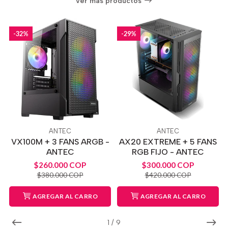
Ver más productos
-32%
-29%
ANTEC
ANTEC
VX100M + 3 FANS ARGB -
AX20 EXTREME + 5 FANS
ANTEC
RGB FIJO - ANTEC
$260.000 COP
$300.000 COP
$380.000 COP
$420.000 COP
AGREGAR AL CARRO
AGREGAR AL CARRO
1
/
9