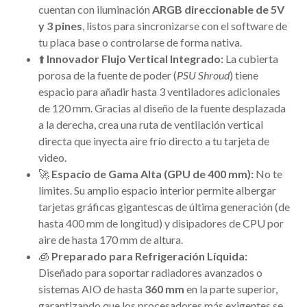
cuentan con iluminación
ARGB direccionable de 5V
y 3 pines
, listos para sincronizarse con el software de
tu placa base o controlarse de forma nativa.
⬆️
Innovador Flujo Vertical Integrado:
La cubierta
porosa de la fuente de poder (
PSU Shroud
) tiene
espacio para añadir hasta 3 ventiladores adicionales
de 120 mm. Gracias al diseño de la fuente desplazada
a la derecha, crea una ruta de ventilación vertical
directa que inyecta aire frío directo a tu tarjeta de
video.
🚀
Espacio de Gama Alta (GPU de 400 mm):
No te
limites. Su amplio espacio interior permite albergar
tarjetas gráficas gigantescas de última generación (de
hasta 400 mm de longitud) y disipadores de CPU por
aire de hasta 170 mm de altura.
🧊
Preparado para Refrigeración Líquida:
Diseñado para soportar radiadores avanzados o
sistemas AIO de hasta
360 mm
en la parte superior,
garantizando que los procesadores más exigentes se