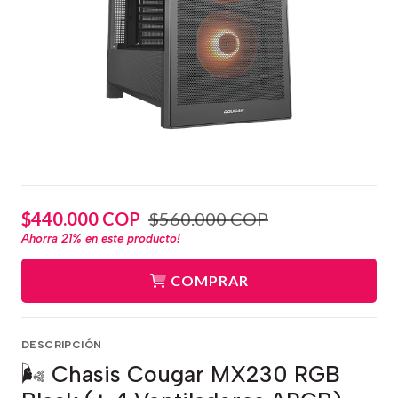
$440.000 COP
$560.000 COP
Ahorra
21%
en este producto!
COMPRAR
DESCRIPCIÓN
🌬️ Chasis Cougar MX230 RGB