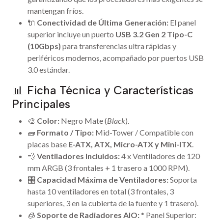
mantengan fríos.
🔌
Conectividad de Última Generación:
El panel
superior incluye un puerto
USB 3.2 Gen 2 Tipo-C
(10Gbps)
para transferencias ultra rápidas y
periféricos modernos, acompañado por puertos USB
3.0 estándar.
📊 Ficha Técnica y Características
Principales
🎨
Color:
Negro Mate (
Black
).
🧱
Formato / Tipo:
Mid-Tower / Compatible con
placas base
E-ATX, ATX, Micro-ATX y Mini-ITX
.
💨
Ventiladores Incluidos:
4 x Ventiladores de 120
mm ARGB (3 frontales + 1 trasero a 1000 RPM).
🎛️
Capacidad Máxima de Ventiladores:
Soporta
hasta 10 ventiladores en total (3 frontales, 3
superiores, 3 en la cubierta de la fuente y 1 trasero).
🧊
Soporte de Radiadores AIO:
* Panel Superior: