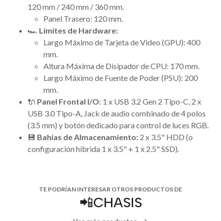
120 mm / 240 mm / 360 mm.
Panel Trasero: 120 mm.
🏎️
Límites de Hardware:
Largo Máximo de Tarjeta de Video (GPU): 400
mm.
Altura Máxima de Disipador de CPU: 170 mm.
Largo Máximo de Fuente de Poder (PSU): 200
mm.
🔌
Panel Frontal I/O:
1 x USB 3.2 Gen 2 Tipo-C, 2 x
USB 3.0 Tipo-A, Jack de audio combinado de 4 polos
(3.5 mm) y botón dedicado para control de luces RGB.
💾
Bahías de Almacenamiento:
2 x 3.5" HDD (o
configuración híbrida 1 x 3.5" + 1 x 2.5" SSD).
TE PODRÍAN INTERESAR OTROS PRODUCTOS DE
📲CHASIS