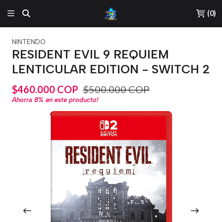
(
0
)
NINTENDO
RESIDENT EVIL 9 REQUIEM
LENTICULAR EDITION - SWITCH 2
$460.000 COP
$500.000 COP
Ahorra
8%
en este producto!