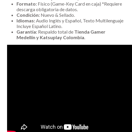
Formato:
Físico (Game-Key Card en caja) *Requiere
descarga obligatoria de datos.
Condición:
Nuevo & Sellado.
Idiomas:
Audio Inglés y Español, Texto Multilenguaje
Incluye Español Latino.
Garantía:
Respaldo total de
Tienda Gamer
Medellín y Katsuplay Colombia
.