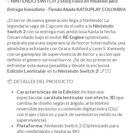
– NINTENDO SWITCH 2
Stock Físico en Medellín para
Entrega Inmediata - Tienda Aliada KATSUPLAY COLOMBIA
¡El terror de nueva generación llega a Nintendo! La
legendaria saga de Capcom da el salto a la
Nintendo
Switch 2
con su entrega más ambiciosa hasta la fecha.
Desarrollado bajo el motor
RE Engine
optimizado,
prepárate para una experiencia de horror fotorrealista, una
atmósfera asfixiante con Grace Ashford y Leon S. Kennedy
con un gameplay de supervivencia de terror y acción que
definió el género survival horror. ¡Sé de los primeros en
enfrentar esta nueva pesadilla y llévate la exclusiva
Edición Lenticular
en tu
Nintendo Switch 2
! 🌌🧟‍♂️
📦 DETALLES DEL PRODUCTO
Características de la Edición:
Incluye una
espectacular
carátula lenticular con efecto 3D
que
cambia de diseño según el ángulo, arte interno
reversible exclusivo y contenido digital extra (DLC
con trajes clásicos y pack de suministros médicos de
supervivencia).
Plataforma:
Nintendo Switch 2 (Optimizado para
alto rendimiento y texturas 4K).