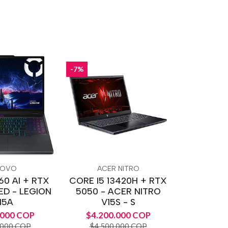
-7%
NOVO
ACER NITRO
60 AI + RTX
CORE I5 13420H + RTX
ED - LEGION
5050 - ACER NITRO
15A
V15S - S
.000 COP
$4.200.000 COP
.000 COP
$4.500.000 COP