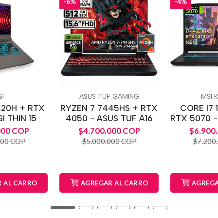
-6%
-4%
I
ASUS TUF GAMING
MSI 
420H + RTX
RYZEN 7 7445HS + RTX
CORE I7 
I THIN 15
4050 - ASUS TUF A16
RTX 5070 -
000 COP
$4.700.000 COP
$6.900
000 COP
$5.000.000 COP
$7.200
 AL CARRO
AGREGAR AL CARRO
AGREGA