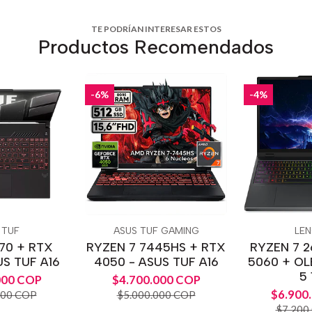
TE PODRÍAN INTERESAR ESTOS
Productos Recomendados
-6%
-4%
 TUF
ASUS TUF GAMING
LE
170 + RTX
RYZEN 7 7445HS + RTX
RYZEN 7 2
US TUF A16
4050 - ASUS TUF A16
5060 + OL
5 
000 COP
$4.700.000 COP
$6.900
000 COP
$5.000.000 COP
$7.200