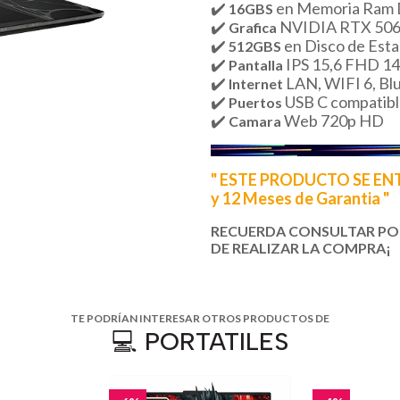
✔️
en Memoria Ram
16GBS
✔️
NVIDIA RTX 506
Grafica
✔️
en Disco de Est
512GBS
✔️
IPS 15,6 FHD 1
Pantalla
✔️
LAN, WIFI 6, Bl
Internet
✔️
USB C compatible
Puertos
✔️
Web 720p HD
Camara
" ESTE PRODUCTO SE E
y 12 Meses de Garantia "
RECUERDA CONSULTAR POR
DE REALIZAR LA COMPRA¡
TE PODRÍAN INTERESAR OTROS PRODUCTOS DE
💻 PORTATILES