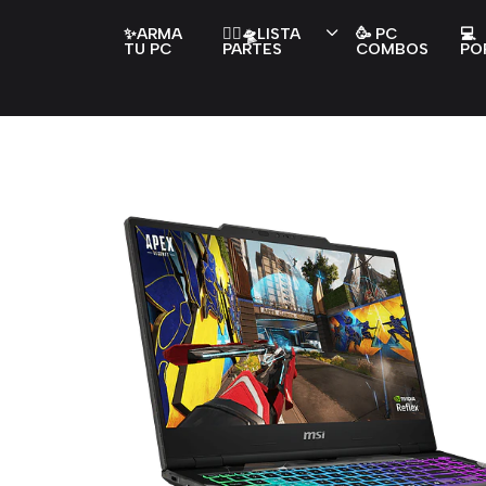
✨ARMA
👇🏻🛸LISTA
🥳 PC
💻
TU PC
PARTES
COMBOS
PO