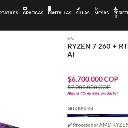
💥
🖥️
💺
✨
🕹️
RTATILES
GRAFICAS
PANTALLAS
SILLAS
MESAS
PERIFE
👇🏻
MSI
RYZEN 7 260 + R
AI
$6.700.000 COP
$7.000.000 COP
Ahorra
4%
en este producto!
DESCRIPCIÓN
✔️
AMD RYZEN 7 
Procesador