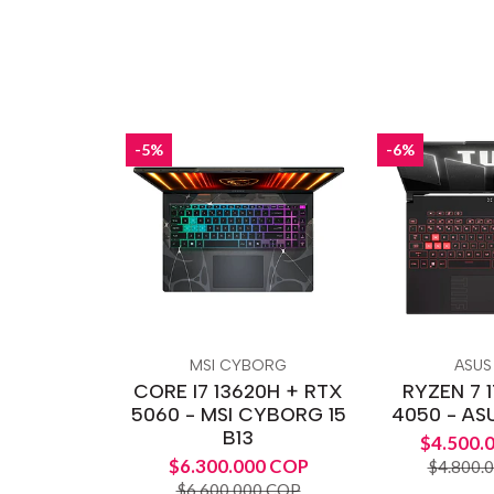
-5%
-6%
MSI CYBORG
ASUS
CORE I7 13620H + RTX
RYZEN 7 
5060 - MSI CYBORG 15
4050 - AS
B13
$4.500.
$6.300.000 COP
$4.800.
$6.600.000 COP