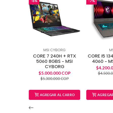
-6%
-7%
MSI CYBORG
MS
CORE 7 240H + RTX
CORE I5 13
5060 8GBS - MSI
4060 - MS
CYBORG
$4.200.
$5.000.000 COP
$4.500.
$5.300.000 COP
AGREGAR AL CARRO
AGREGAR