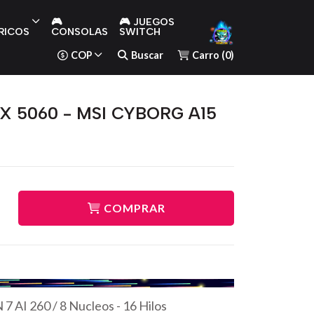
🎮
🎮 JUEGOS
RICOS
CONSOLAS
SWITCH
COP
Buscar
Carro
(
0
)
TX 5060 - MSI CYBORG A15
COMPRAR
AI 260 / 8 Nucleos - 16 Hilos