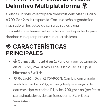
Definitivo Multiplataforma
🌍
¿Buscas un solo volante para todas tus consolas? El
PXN
V900 Gen2
es la respuesta. Con un diseño ergonómico
inspirado en los autos de carreras reales y una
compatibilidad universal, es la herramienta perfecta para
dominar cualquier pista en cualquier sistema.
🌟
CARACTERÍSTICAS
PRINCIPALES
🕹️ Compatibilidad 6 en 1:
Funciona perfectamente
en
PC, PS3, PS4, Xbox One, Xbox Series X|S y
Nintendo Switch
.
🔄 Rotación Dual (270°/900°):
Cambia con un solo
switch entre los
270 grados
(ideal para juegos de
carreras tipo Arcade o F1) y los
900 grados
(perfecto
para simuladores de camiones como
Euro Truck
Simulator
).