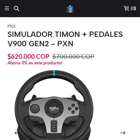
(
0
)
PNX
SIMULADOR TIMON + PEDALES
V900 GEN2 - PXN
$620.000 COP
$700.000 COP
Ahorra
11%
en este producto!