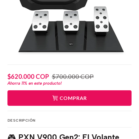
$620.000 COP
$700.000 COP
Ahorra
11%
en este producto!
COMPRAR
DESCRIPCIÓN
🎮
PXN V900 Gen2: El Volante