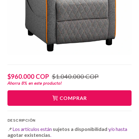
$960.000 COP
$1.040.000 COP
Ahorra
8%
en este producto!
COMPRAR
DESCRIPCIÓN
📌
Los artículos están
sujetos a disponibilidad
y/o hasta
agotar existencias
.