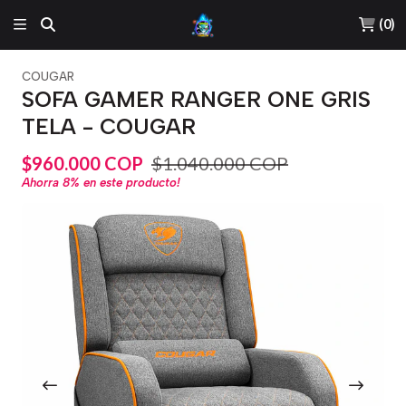
(
0
)
COUGAR
SOFA GAMER RANGER ONE GRIS
TELA - COUGAR
$960.000 COP
$1.040.000 COP
Ahorra
8%
en este producto!