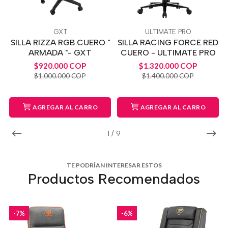
GXT
ULTIMATE PRO
SILLA RIZZA RGB CUERO "
SILLA RACING FORCE RED
ARMADA "- GXT
CUERO - ULTIMATE PRO
$920.000 COP
$1.320.000 COP
$1.000.000 COP
$1.400.000 COP
AGREGAR AL CARRO
AGREGAR AL CARRO
1
/
9
TE PODRÍAN INTERESAR ESTOS
Productos Recomendados
-7%
-6%