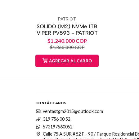
PATRIOT
SOLIDO (M2) NVMe 1TB
VIPER PV593 - PATRIOT
$1.240.000 COP
$1.360.000 COP
AGREGAR AL CARRO
CONTÁCTANOS
ventastgm2015@outlook.com
319 756 00 52
573197560052
Calle 75 A SUR # 52 F - 90 / Parque Residencial 