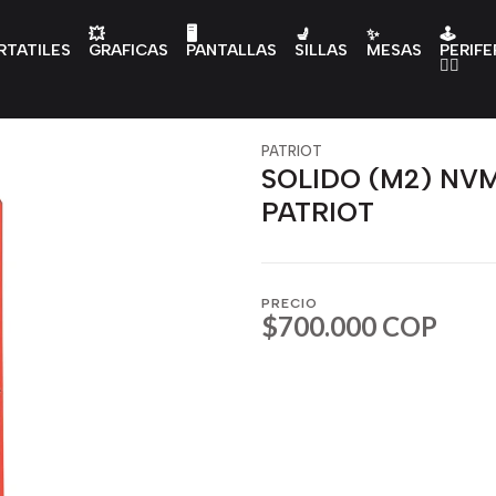
💥
🖥️
💺
✨
🕹️
RTATILES
GRAFICAS
PANTALLAS
SILLAS
MESAS
PERIFE
👇🏻
PATRIOT
SOLIDO (M2) NVM
PATRIOT
PRECIO
$700.000 COP