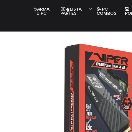
✨ARMA
👇🏻🛸LISTA
🥳 PC
💻
TU PC
PARTES
COMBOS
PO