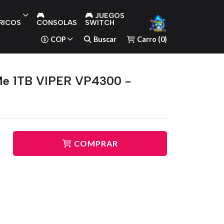
🎮
🎮 JUEGOS
RICOS
CONSOLAS
SWITCH
COP
Buscar
Carro
(
0
)
e 1TB VIPER VP4300 -
COMPRAR