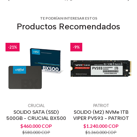
TE PODRÍAN INTERESAR ESTOS
Productos Recomendados
-21%
-9%
CRUCIAL
PATRIOT
SOLIDO SATA (SSD)
SOLIDO (M2) NVMe 1TB
500GB - CRUCIAL BX500
VIPER PV593 - PATRIOT
$460.000 COP
$1.240.000 COP
$580.000 COP
$1.360.000 COP