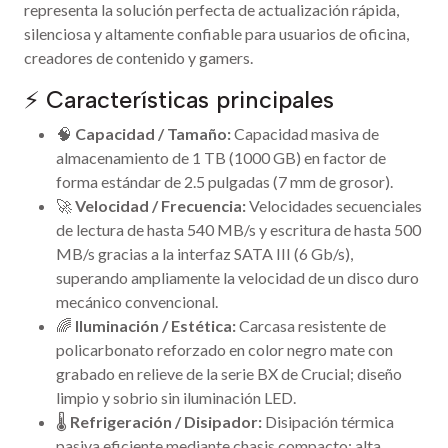
representa la solución perfecta de actualización rápida,
silenciosa y altamente confiable para usuarios de oficina,
creadores de contenido y gamers.
⚡ Características principales
🧠
Capacidad / Tamaño:
Capacidad masiva de
almacenamiento de 1 TB (1000 GB) en factor de
forma estándar de 2.5 pulgadas (7 mm de grosor).
🚀
Velocidad / Frecuencia:
Velocidades secuenciales
de lectura de hasta 540 MB/s y escritura de hasta 500
MB/s gracias a la interfaz SATA III (6 Gb/s),
superando ampliamente la velocidad de un disco duro
mecánico convencional.
🌈
Iluminación / Estética:
Carcasa resistente de
policarbonato reforzado en color negro mate con
grabado en relieve de la serie BX de Crucial; diseño
limpio y sobrio sin iluminación LED.
🌡️
Refrigeración / Disipador:
Disipación térmica
pasiva eficiente mediante chasis compacto; alta