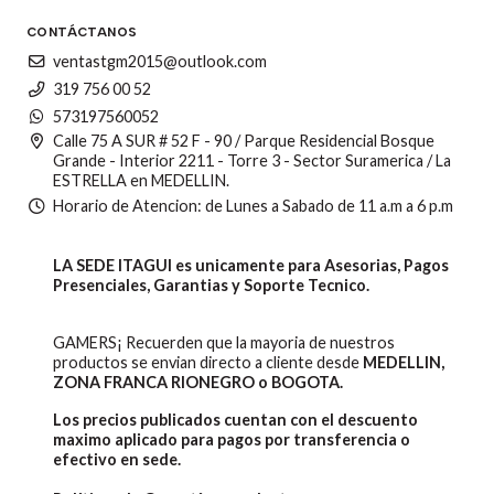
CONTÁCTANOS
ventastgm2015@outlook.com
319 756 00 52
573197560052
Calle 75 A SUR # 52 F - 90 / Parque Residencial Bosque
Grande - Interior 2211 - Torre 3 - Sector Suramerica / La
ESTRELLA en MEDELLIN.
Horario de Atencion: de Lunes a Sabado de 11 a.m a 6 p.m
LA SEDE ITAGUI es unicamente para Asesorias, Pagos
Presenciales, Garantias y Soporte Tecnico.
GAMERS¡ Recuerden que la mayoria de nuestros
productos se envian directo a cliente desde
MEDELLIN,
ZONA FRANCA RIONEGRO o BOGOTA.
Los precios publicados cuentan con el descuento
maximo aplicado para pagos por transferencia o
efectivo en sede.