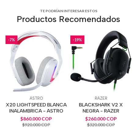
TE PODRÍAN INTERESAR ESTOS
Productos Recomendados
-7%
-19%
ASTRO
RAZER
X20 LIGHTSPEED BLANCA
BLACKSHARK V2 X
INALAMBRICA - ASTRO
NEGRA - RAZER
$860.000 COP
$260.000 COP
$920.000 COP
$320.000 COP