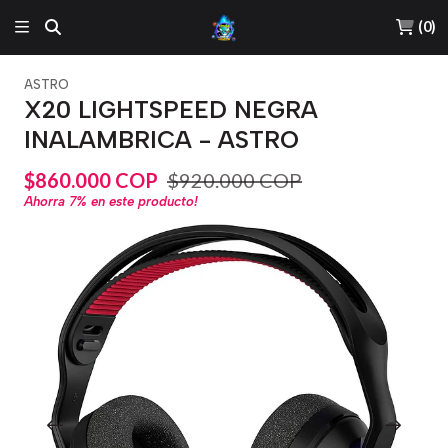
(
0
)
ASTRO
X20 LIGHTSPEED NEGRA
INALAMBRICA - ASTRO
$860.000 COP
$920.000 COP
Ahorra
7%
en este producto!