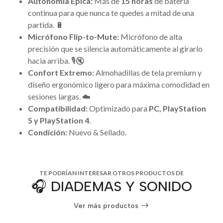
Autonomía Épica:
Más de
15 horas
de batería
continua para que nunca te quedes a mitad de una
partida. 🔋
Micrófono Flip-to-Mute:
Micrófono de alta
precisión que se silencia automáticamente al girarlo
hacia arriba. 🎙️🔇
Confort Extremo:
Almohadillas de tela premium y
diseño ergonómico ligero para máxima comodidad en
sesiones largas. ☁️
Compatibilidad:
Optimizado para
PC, PlayStation
5 y PlayStation 4
.
Condición:
Nuevo & Sellado.
TE PODRÍAN INTERESAR OTROS PRODUCTOS DE
🎧 DIADEMAS Y SONIDO
Ver más productos