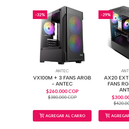
-32%
-29%
ANTEC
AN
VX100M + 3 FANS ARGB
AX20 EXT
- ANTEC
FANS RG
AN
$260.000 COP
$300.0
$380.000 COP
$420.0
AGREGAR AL CARRO
AGREGAR