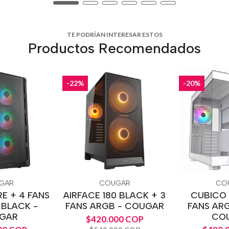
TE PODRÍAN INTERESAR ESTOS
Productos Recomendados
-22%
-20%
GAR
COUGAR
CO
RE + 4 FANS
AIRFACE 180 BLACK + 3
CUBICO 
 BLACK -
FANS ARGB - COUGAR
FANS ARG
GAR
CO
$420.000 COP