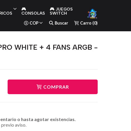
🎮
🎮 JUEGOS
RICOS
CONSOLAS
SWITCH
COP
Buscar
Carro
(
0
)
PRO WHITE + 4 FANS ARGB -
COMPRAR
ventario o hasta agotar existencias.
 previo aviso.