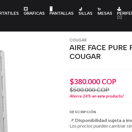
💥
🖥️
💺
✨
🕹️
RTATILES
GRAFICAS
PANTALLAS
SILLAS
MESAS
PERIFE
👇🏻
COUGAR
AIRE FACE PURE 
COUGAR
$380.000 COP
$500.000 COP
Ahorra
24%
en este producto!
DESCRIPCIÓN
📌
Disponibilidad sujeta a in
Los precios pueden cambiar sin