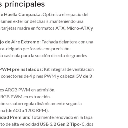
s principales
e Huella Compacta:
Optimiza el espacio del
olumen exterior del chasis, manteniendo una
 tarjetas madre en formatos
ATX, Micro-ATX y
ujo de Aire Extremo:
Fachada delantera con una
ultra-delgado perforada con precisión.
a casi nula para la succión directa de grandes
 PWM preinstalados:
Kit integral de ventilación
n conectores de 4 pines PWM y cabezal
5V de 3
tales ARGB PWM en admisión.
 ARGB PWM en extracción.
ión se autorregula dinámicamente según la
ema (de 600 a 1200 RPM).
vidad Premium:
Totalmente renovado en la tapa
rto de alta velocidad
USB 3.2 Gen 2 Tipo-C
, dos