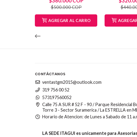
$380.000 COP
$320.0
$500.000 COP
$440.0
AGREGAR AL CARRO
AGREGAR
CONTÁCTANOS
ventastgm2015@outlook.com
319 756 00 52
573197560052
Calle 75 A SUR # 52 F - 90 / Parque Residencial 
Torre 3 - Sector Suramerica / La ESTRELLA en 
Horario de Atencion: de Lunes a Sabado de 11 a.
LA SEDE ITAGUI es unicamente para Asesorias,