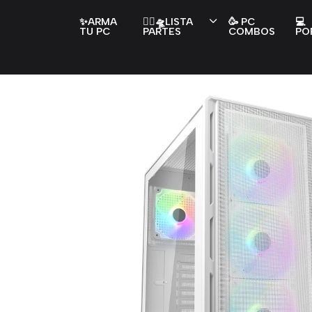
✨ARMA
👇🏻🛸LISTA
🥳 PC
💻
TU PC
PARTES
COMBOS
PO