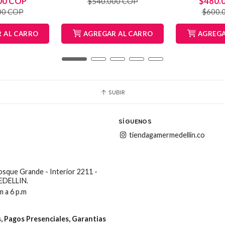
00 COP
$480.
$540.000 COP
00 COP
$600.
 AL CARRO
AGREGAR AL CARRO
AGREGA
SUBIR
SÍGUENOS
tiendagamermedellin.co
Bosque Grande - Interior 2211 -
MEDELLIN.
m a 6 p.m
 Pagos Presenciales, Garantias