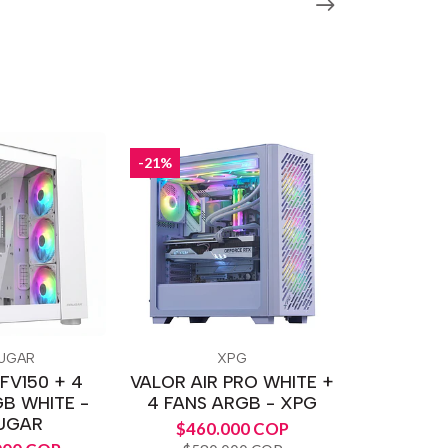
-21%
UGAR
XPG
FV150 + 4
VALOR AIR PRO WHITE +
B WHITE -
4 FANS ARGB - XPG
UGAR
$460.000 COP