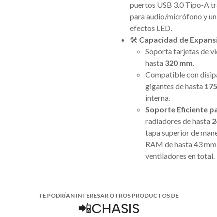
puertos USB 3.0 Tipo-A tra
para audio/micrófono y un
efectos LED.
🛠️
Capacidad de Expans
Soporta tarjetas de v
hasta
320 mm
.
Compatible con disip
gigantes de hasta
17
interna.
Soporte Eficiente p
radiadores de hasta
2
tapa superior de maner
RAM de hasta 43 mm e
ventiladores en total.
TE PODRÍAN INTERESAR OTROS PRODUCTOS DE
📲CHASIS