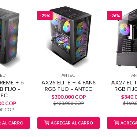
-29%
-26%
TEC
ANTEC
AN
REME + 5
AX26 ELITE + 4 FANS
AX27 ELIT
B FIJO -
RGB FIJO - ANTEC
RGB FIJ
TEC
$300.000 COP
$340.
00 COP
$420.000 COP
$460.
00 COP
 AL CARRO
AGREGAR AL CARRO
AGREGA