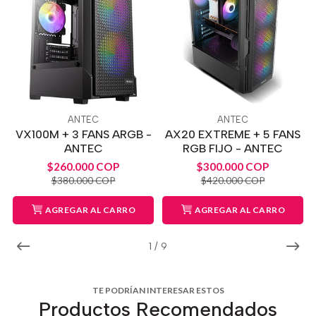
ANTEC
ANTEC
VX100M + 3 FANS ARGB -
AX20 EXTREME + 5 FANS
ANTEC
RGB FIJO - ANTEC
$260.000 COP
$300.000 COP
$380.000 COP
$420.000 COP
AGREGAR AL CARRO
AGREGAR AL CARRO
1
/
9
TE PODRÍAN INTERESAR ESTOS
Productos Recomendados