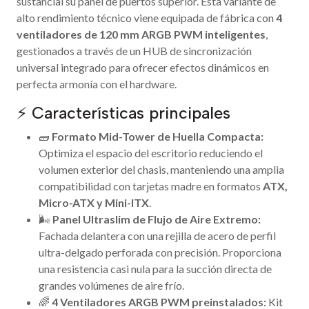
sustancial su panel de puertos superior. Esta variante de
alto rendimiento técnico viene equipada de fábrica con
4
ventiladores de 120 mm ARGB PWM inteligentes
,
gestionados a través de un HUB de sincronización
universal integrado para ofrecer efectos dinámicos en
perfecta armonía con el hardware.
⚡ Características principales
🧱
Formato Mid-Tower de Huella Compacta:
Optimiza el espacio del escritorio reduciendo el
volumen exterior del chasis, manteniendo una amplia
compatibilidad con tarjetas madre en formatos
ATX,
Micro-ATX y Mini-ITX
.
🌬️
Panel Ultraslim de Flujo de Aire Extremo:
Fachada delantera con una rejilla de acero de perfil
ultra-delgado perforada con precisión. Proporciona
una resistencia casi nula para la succión directa de
grandes volúmenes de aire frío.
🌈
4 Ventiladores ARGB PWM preinstalados:
Kit