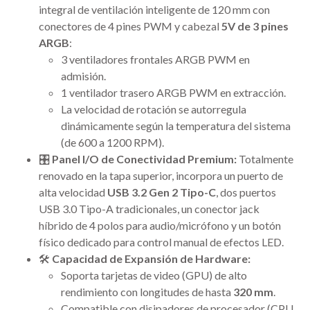
integral de ventilación inteligente de 120 mm con
conectores de 4 pines PWM y cabezal
5V de 3 pines
ARGB
:
3 ventiladores frontales ARGB PWM en
admisión.
1 ventilador trasero ARGB PWM en extracción.
La velocidad de rotación se autorregula
dinámicamente según la temperatura del sistema
(de 600 a 1200 RPM).
🎛️
Panel I/O de Conectividad Premium:
Totalmente
renovado en la tapa superior, incorpora un puerto de
alta velocidad
USB 3.2 Gen 2 Tipo-C
, dos puertos
USB 3.0 Tipo-A tradicionales, un conector jack
híbrido de 4 polos para audio/micrófono y un botón
físico dedicado para control manual de efectos LED.
🛠️
Capacidad de Expansión de Hardware:
Soporta tarjetas de video (GPU) de alto
rendimiento con longitudes de hasta
320 mm
.
Compatible con disipadores de procesador (CPU