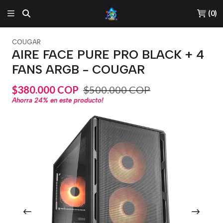
(
0
)
COUGAR
AIRE FACE PURE PRO BLACK + 4
FANS ARGB - COUGAR
$380.000 COP
$500.000 COP
Ahorra
24%
en este producto!