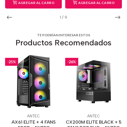
AGREGAR AL CARRO
AGREGAR AL CARRO
1
/
9
TE PODRÍAN INTERESAR ESTOS
Productos Recomendados
-25%
-26%
ANTEC
ANTEC
AX61 ELITE + 4 FANS
CX200M ELITE BLACK + 5