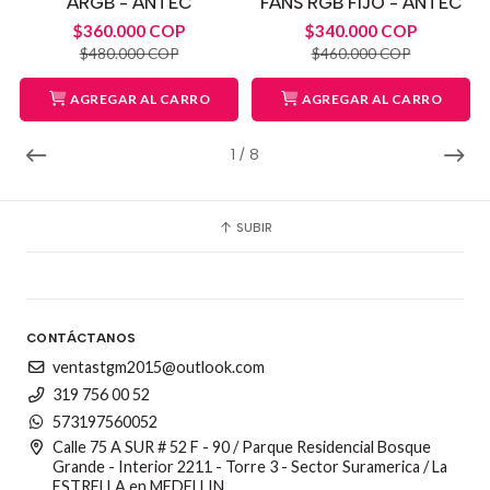
ARGB - ANTEC
FANS RGB FIJO - ANTEC
$360.000 COP
$340.000 COP
$480.000 COP
$460.000 COP
AGREGAR AL CARRO
AGREGAR AL CARRO
1
/
8
SUBIR
CONTÁCTANOS
ventastgm2015@outlook.com
319 756 00 52
573197560052
Calle 75 A SUR # 52 F - 90 / Parque Residencial Bosque
Grande - Interior 2211 - Torre 3 - Sector Suramerica / La
ESTRELLA en MEDELLIN.