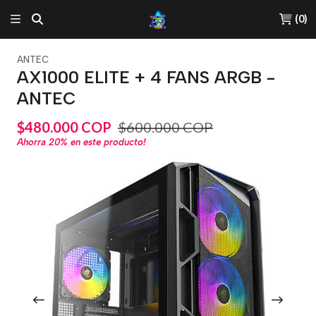
(
0
)
ANTEC
AX1000 ELITE + 4 FANS ARGB -
ANTEC
$480.000 COP
$600.000 COP
Ahorra
20%
en este producto!