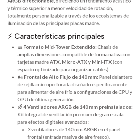
ARGB direccionable
, ofreciendo un rendimiento acústico
y térmico superior a menor velocidad de rotación,
totalmente personalizable a través de los ecosistemas de
iluminación de las principales placas madre.
⚡ Características principales
🧱
Formato Mid-Tower Extendido:
Chasis de
amplias dimensiones compatible de forma nativa con
tarjetas madre
ATX, Micro-ATX y Mini-ITX
(con
espacio optimizado para organizar cables).
🌬️
Frontal de Alto Flujo de 140 mm:
Panel delantero
de rejilla microperforada diseñado específicamente
para alimentar de aire frío a configuraciones de CPU y
GPU de última generación.
🌈
4 Ventiladores ARGB de 140 mm preinstalados:
Kit integral de ventilación premium de gran escala
para efectos digitales avanzados:
3 ventiladores de 140 mm ARGB en el panel
frontal (entrada masiva de aire fresco).