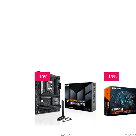
-10%
-13%