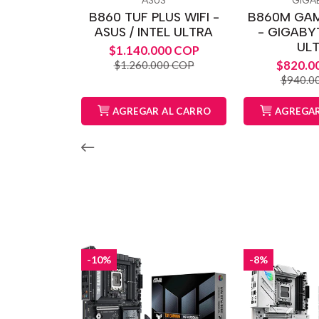
ASUS
GIGA
B860 TUF PLUS WIFI -
B860M GAM
ASUS / INTEL ULTRA
- GIGABYT
UL
$1.140.000 COP
$820.0
$1.260.000 COP
$940.0
AGREGAR AL CARRO
AGREGAR
-10%
-8%