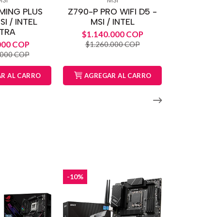
MSI
MSI
MING PLUS
Z790-P PRO WIFI D5 -
SI / INTEL
MSI / INTEL
TRA
$1.140.000 COP
000 COP
$1.260.000 COP
.000 COP
R AL CARRO
AGREGAR AL CARRO
-10%