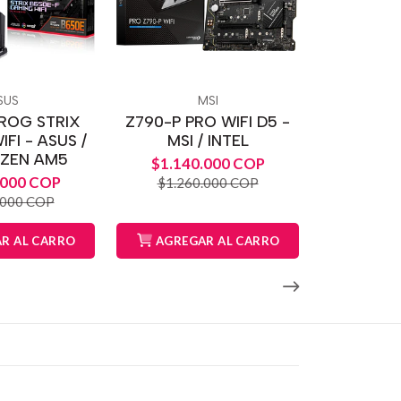
SUS
MSI
ROG STRIX
Z790-P PRO WIFI D5 -
FI - ASUS /
MSI / INTEL
ZEN AM5
$1.140.000 COP
.000 COP
$1.260.000 COP
.000 COP
R AL CARRO
AGREGAR AL CARRO