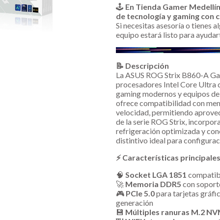
🕹️
En Tienda Gamer Medellí
de tecnología y gaming con c
Si necesitas asesoría o tienes 
equipo estará listo para ayudar
📝 Descripción
La ASUS ROG Strix B860-A Gam
procesadores Intel Core Ultra 
gaming modernos y equipos de a
ofrece compatibilidad con m
velocidad, permitiendo aprove
de la serie ROG Strix, incorpor
refrigeración optimizada y co
distintivo ideal para configura
⚡ Características principale
🧠
Socket LGA 1851
compatib
🚀
Memoria DDR5
con soporte
🎮
PCIe 5.0
para tarjetas gráf
generación
💾
Múltiples ranuras M.2 N