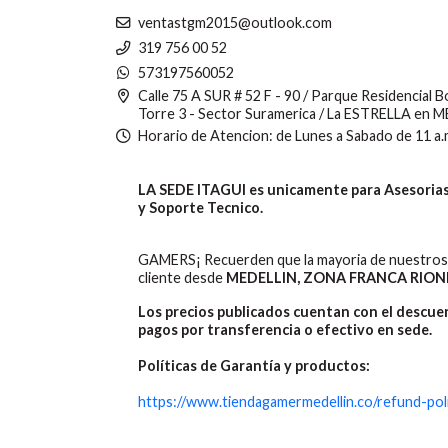
ventastgm2015@outlook.com
319 756 00 52
573197560052
Calle 75 A SUR # 52 F - 90 / Parque Residencial 
Torre 3 - Sector Suramerica / La ESTRELLA en 
Horario de Atencion: de Lunes a Sabado de 11 a.
LA SEDE ITAGUI es unicamente para Asesorias,
y Soporte Tecnico.
GAMERS¡ Recuerden que la mayoria de nuestros 
cliente desde
MEDELLIN, ZONA FRANCA RION
Los precios publicados cuentan con el descu
pagos por transferencia o efectivo en sede.
Políticas de Garantía y productos:
https://www.tiendagamermedellin.co/refund-pol