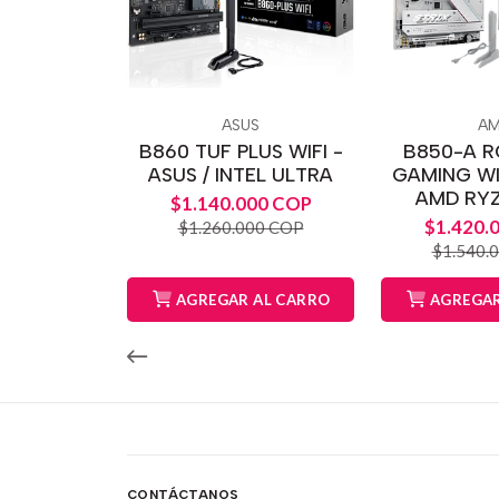
ASUS
A
B860 TUF PLUS WIFI -
B850-A R
ASUS / INTEL ULTRA
GAMING WIF
AMD RY
$1.140.000 COP
$1.420.
$1.260.000 COP
$1.540.
AGREGAR AL CARRO
AGREGAR
CONTÁCTANOS