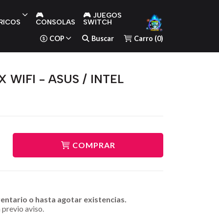
🎮
🎮 JUEGOS
RICOS
CONSOLAS
SWITCH
COP
Buscar
Carro
(
0
)
 WIFI - ASUS / INTEL
COMPRAR
ventario o hasta agotar existencias.
 previo aviso.