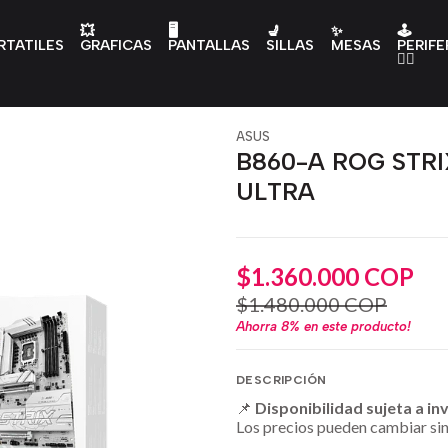
💥
🖥️
💺
✨
🕹️
RTATILES
GRAFICAS
PANTALLAS
SILLAS
MESAS
PERIFE
👇🏻
ASUS
B860-A ROG STRIX
ULTRA
$1.360.000 COP
$1.480.000 COP
Ahorra
8%
en este producto!
DESCRIPCIÓN
📌
Disponibilidad sujeta a in
Los precios pueden cambiar sin