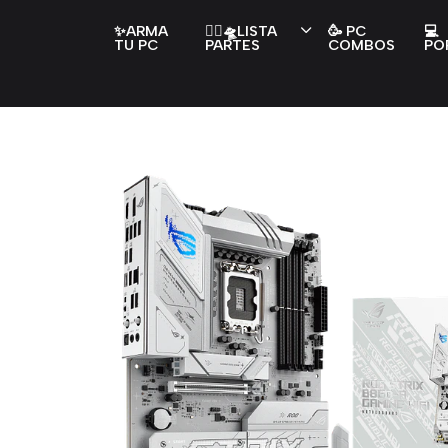
✨ARMA
👇🏻🛸LISTA
🥳 PC
💻
TU PC
PARTES
COMBOS
PO