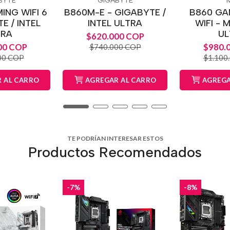
BYTE
GIGABYTE
ING WIFI 6
B860M-E - GIGABYTE /
B860 GA
E / INTEL
INTEL ULTRA
WIFI - M
TRA
UL
$620.000 COP
00 COP
$980.
$740.000 COP
00 COP
$1.100
 AL CARRO
AGREGAR AL CARRO
AGREGA
TE PODRÍAN INTERESAR ESTOS
Productos Recomendados
-7%
-8%