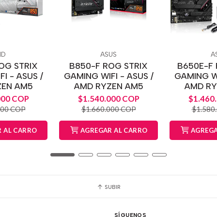
MD
ASUS
A
OG STRIX
B850-F ROG STRIX
B650E-F 
I - ASUS /
GAMING WIFI - ASUS /
GAMING WI
ZEN AM5
AMD RYZEN AM5
AMD RY
000 COP
$1.540.000 COP
$1.460
000 COP
$1.660.000 COP
$1.580
 AL CARRO
AGREGAR AL CARRO
AGREGA
SUBIR
SÍGUENOS