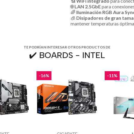
📶
WiFi integrado
para conect
🌐
LAN 2.5GbE
para conexiones
🌈
Iluminación RGB Aura Syn
🧊
Disipadores de gran tam
mantener temperaturas óptim
TE PODRÍAN INTERESAR OTROS PRODUCTOS DE
✔️ BOARDS - INTEL
-16%
-11%