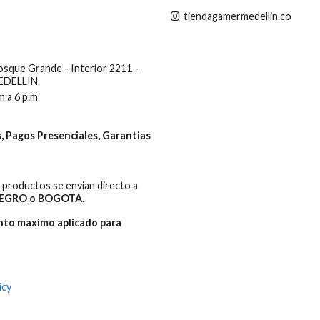
tiendagamermedellin.co
Bosque Grande - Interior 2211 -
MEDELLIN.
m a 6 p.m
 Pagos Presenciales, Garantias
productos se envian directo a
EGRO o BOGOTA.
ento maximo aplicado para
icy