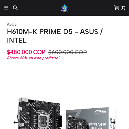
(
0
)
ASUS
H610M-K PRIME D5 - ASUS /
INTEL
$480.000 COP
$600.000 COP
Ahorra
20%
en este producto!