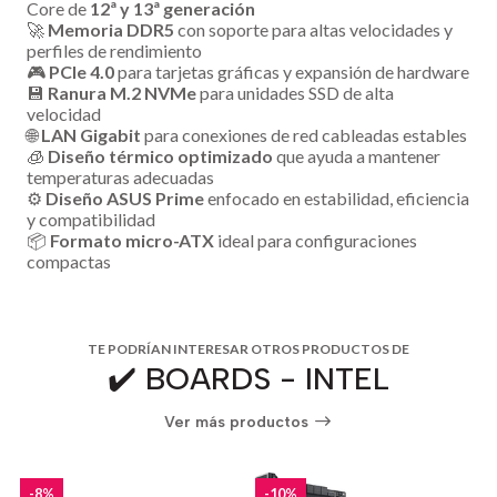
Core de
12ª y 13ª generación
🚀
Memoria DDR5
con soporte para altas velocidades y
perfiles de rendimiento
🎮
PCIe 4.0
para tarjetas gráficas y expansión de hardware
💾
Ranura M.2 NVMe
para unidades SSD de alta
velocidad
🌐
LAN Gigabit
para conexiones de red cableadas estables
🧊
Diseño térmico optimizado
que ayuda a mantener
temperaturas adecuadas
⚙️
Diseño ASUS Prime
enfocado en estabilidad, eficiencia
y compatibilidad
📦
Formato micro-ATX
ideal para configuraciones
compactas
TE PODRÍAN INTERESAR OTROS PRODUCTOS DE
✔️ BOARDS - INTEL
Ver más productos
-8%
-10%