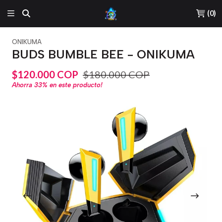
(
0
)
ONIKUMA
BUDS BUMBLE BEE - ONIKUMA
$120.000 COP
$180.000 COP
Ahorra
33%
en este producto!