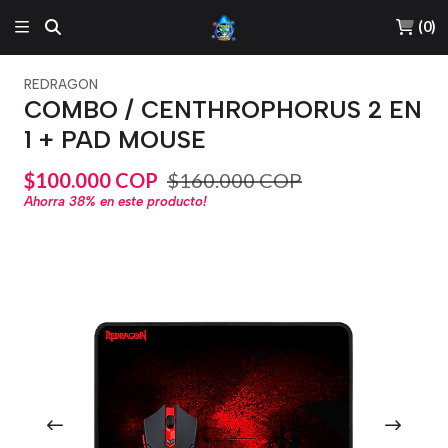
(
0
)
REDRAGON
COMBO / CENTHROPHORUS 2 EN
1 + PAD MOUSE
$100.000 COP
$160.000 COP
Ahorra
38%
en este producto!