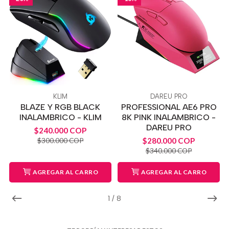
KLIM
DAREU PRO
BLAZE Y RGB BLACK
PROFESSIONAL AE6 PRO
INALAMBRICO - KLIM
8K PINK INALAMBRICO -
DAREU PRO
$240.000 COP
$280.000 COP
$300.000 COP
$340.000 COP
AGREGAR AL CARRO
AGREGAR AL CARRO
1
/
8