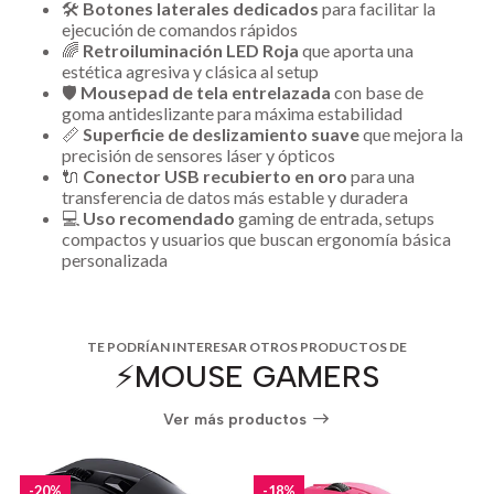
🛠️
Botones laterales dedicados
para facilitar la
ejecución de comandos rápidos
🌈
Retroiluminación LED Roja
que aporta una
estética agresiva y clásica al setup
🛡️
Mousepad de tela entrelazada
con base de
goma antideslizante para máxima estabilidad
📏
Superficie de deslizamiento suave
que mejora la
precisión de sensores láser y ópticos
🔌
Conector USB recubierto en oro
para una
transferencia de datos más estable y duradera
💻
Uso recomendado
gaming de entrada, setups
compactos y usuarios que buscan ergonomía básica
personalizada
TE PODRÍAN INTERESAR OTROS PRODUCTOS DE
⚡️MOUSE GAMERS
Ver más productos
-20%
-18%