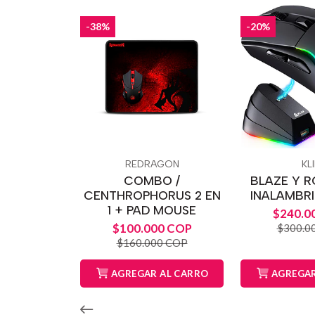
-38%
-20%
REDRAGON
KL
COMBO /
BLAZE Y 
CENTHROPHORUS 2 EN
INALAMBRI
1 + PAD MOUSE
$240.0
$100.000 COP
$300.0
$160.000 COP
AGREGAR AL CARRO
AGREGAR