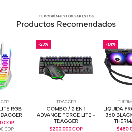
TE PODRÍAN INTERESAR ESTOS
Productos Recomendados
-23%
-14%
GGER
TDAGGER
THERM
 LITE RGB
COMBO / 2 EN 1
LIQUIDA F
 TDAGGER
ADVANCE FORCE LITE -
360 BLACK
TDAGGER
THERM
00 COP
$200.000 COP
$480.
00 COP