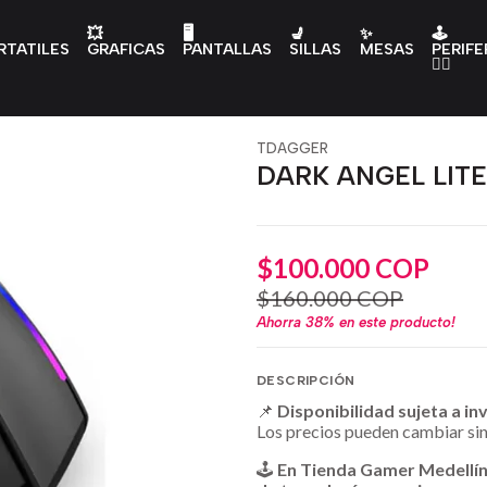
💥
🖥️
💺
✨
🕹️
RTATILES
GRAFICAS
PANTALLAS
SILLAS
MESAS
PERIFE
👇🏻
TDAGGER
DARK ANGEL LIT
$100.000 COP
$160.000 COP
Ahorra
38%
en este producto!
DESCRIPCIÓN
📌
Disponibilidad sujeta a in
Los precios pueden cambiar sin
🕹️
En Tienda Gamer Medellí