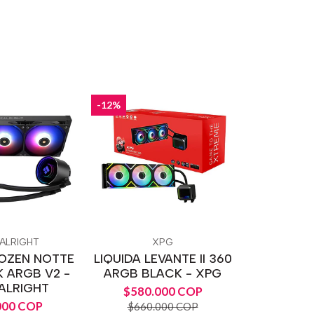
-12%
ALRIGHT
XPG
ROZEN NOTTE
LIQUIDA LEVANTE II 360
 ARGB V2 -
ARGB BLACK - XPG
ALRIGHT
$580.000 COP
000 COP
$660.000 COP