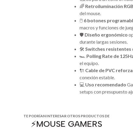
🌈
Retroiluminación RG
del mouse.
🖱️
6 botones programab
macros y funciones de jue
🛡️
Diseño ergonómico
op
durante largas sesiones.
🛠️
Switches resistentes
🏎️
Polling Rate de 125H
el equipo.
🔌
Cable de PVC reforz
conexión estable.
💻
Uso recomendado
Gam
setups con presupuesto aj
TE PODRÍAN INTERESAR OTROS PRODUCTOS DE
⚡️MOUSE GAMERS