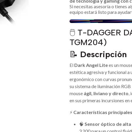
de tecnología y gaming con c
Si necesitas asesoría o tienes 
equipo estará listo para ayudar
🖱️ T-DAGGER D
TGM204)
📝
Descripción
El
Dark Angel Lite
es un mouse
estética agresiva y funcional a
ergonómico con curvas pronunc
su sistema de iluminación RGB l
mouse
ágil, liviano y directo
,
en sus primeras incursiones en 
⚡
Características principale
🧠
Sensor óptico de alta
3,200 para un control fluid