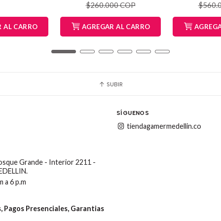
$260.000 COP
$560.
 AL CARRO
AGREGAR AL CARRO
AGREGA
SUBIR
SÍGUENOS
tiendagamermedellin.co
Bosque Grande - Interior 2211 -
MEDELLIN.
m a 6 p.m
 Pagos Presenciales, Garantias