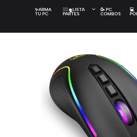
✨ARMA
👇🏻🛸LISTA
🥳 PC
💻
TU PC
PARTES
COMBOS
PO