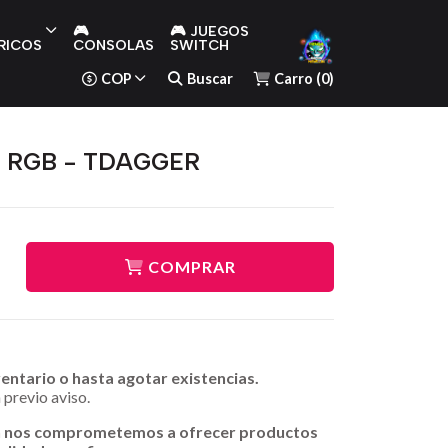
🎮
🎮 JUEGOS
RICOS
CONSOLAS
SWITCH
COP
Buscar
Carro
(
0
)
E RGB - TDAGGER
COMPRAR
ventario o hasta agotar existencias.
 previo aviso.
n nos comprometemos a ofrecer productos