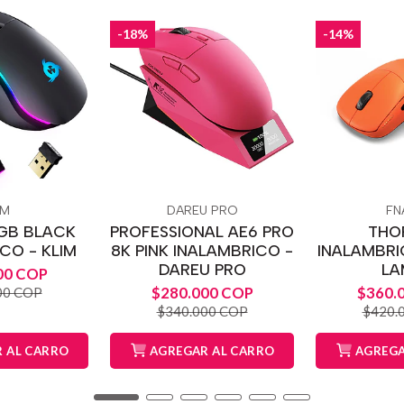
-18%
-14%
IM
DAREU PRO
FN
RGB BLACK
PROFESSIONAL AE6 PRO
THO
CO - KLIM
8K PINK INALAMBRICO -
INALAMBRI
DAREU PRO
LA
00 COP
$280.000 COP
$360.
00 COP
$340.000 COP
$420.
 AL CARRO
AGREGAR AL CARRO
AGREGA