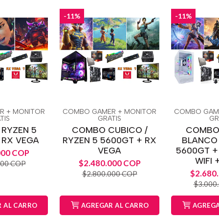
-11%
-11%
R + MONITOR
COMBO GAMER + MONITOR
COMBO GAME
TIS
GRATIS
GR
 RYZEN 5
COMBO CUBICO /
COMBO
 RX VEGA
RYZEN 5 5600GT + RX
BLANCO 
VEGA
5600GT +
000 COP
WIFI 
$2.480.000 COP
000 COP
$2.680
$2.800.000 COP
$3.000
 AL CARRO
AGREGAR AL CARRO
AGREGA