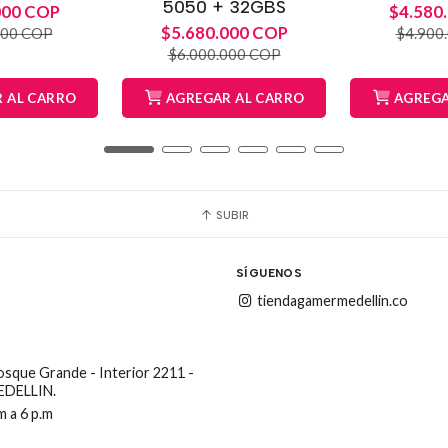
5050 + 32GBS
000 COP
$4.580
$5.680.000 COP
000 COP
$4.900
$6.000.000 COP
 AL CARRO
AGREGAR AL CARRO
AGREGA
SUBIR
SÍGUENOS
tiendagamermedellin.co
Bosque Grande - Interior 2211 -
MEDELLIN.
m a 6 p.m