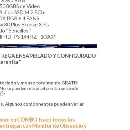
 DDR5 RGB
0 8GBS de Video
Solido SSD M.2 PCIe
X RGB + 4 FANS
80 Plus Bronze XPG
 " Sencillos "
Full HD IPS 144HZ - 1080P
ENTREGA ENSAMBLADO Y CONFIGURADO
arantía "
 teclado y mouse totalmente GRATIS
 No se pueden retirar, el combo se vende
💥
os. Algunos componentes pueden variar
ienen en COMBO traen todos los
e entregan con Monitor de Obsequio y