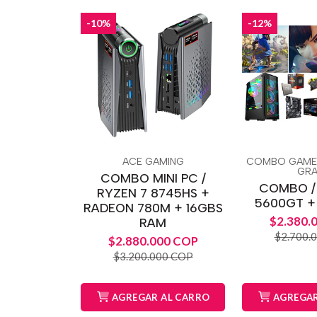
-10%
-12%
ACE GAMING
COMBO GAME
GRA
COMBO MINI PC /
COMBO /
RYZEN 7 8745HS +
5600GT +
RADEON 780M + 16GBS
$2.380.
RAM
$2.700.
$2.880.000 COP
$3.200.000 COP
AGREGAR AL CARRO
AGREGAR