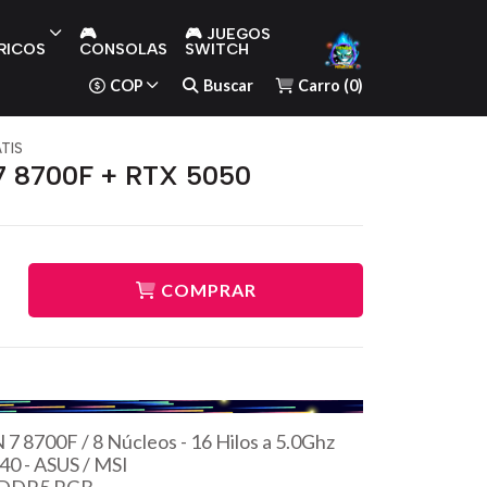
🎮
🎮 JUEGOS
RICOS
CONSOLAS
SWITCH
COP
Buscar
Carro
(
0
)
TIS
 8700F + RTX 5050
COMPRAR
8700F / 8 Núcleos - 16 Hilos a 5.0Ghz
40 - ASUS / MSI