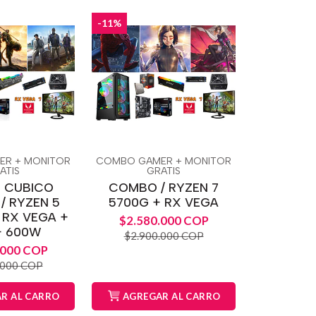
-11%
R + MONITOR
COMBO GAMER + MONITOR
ATIS
GRATIS
 CUBICO
COMBO / RYZEN 7
/ RYZEN 5
5700G + RX VEGA
 RX VEGA +
$2.580.000 COP
+ 600W
$2.900.000 COP
.000 COP
.000 COP
R AL CARRO
AGREGAR AL CARRO