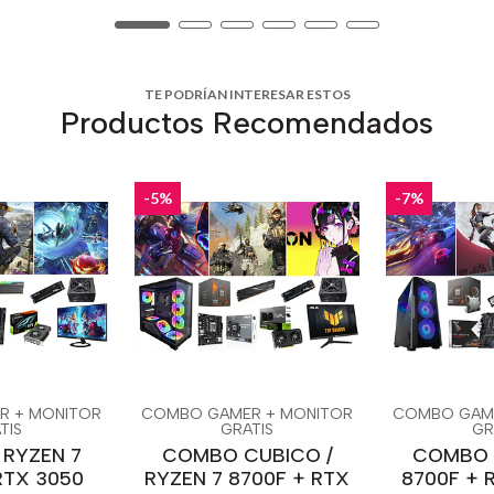
TE PODRÍAN INTERESAR ESTOS
Productos Recomendados
-5%
-7%
R + MONITOR
COMBO GAMER + MONITOR
COMBO GAME
TIS
GRATIS
GR
 RYZEN 7
COMBO CUBICO /
COMBO /
RTX 3050
RYZEN 7 8700F + RTX
8700F + 