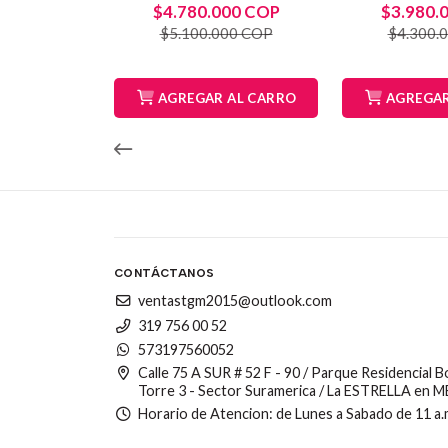
$4.780.000 COP
$3.980.
$5.100.000 COP
$4.300.
AGREGAR AL CARRO
AGREGAR
CONTÁCTANOS
ventastgm2015@outlook.com
319 756 00 52
573197560052
Calle 75 A SUR # 52 F - 90 / Parque Residencial 
Torre 3 - Sector Suramerica / La ESTRELLA en 
Horario de Atencion: de Lunes a Sabado de 11 a.