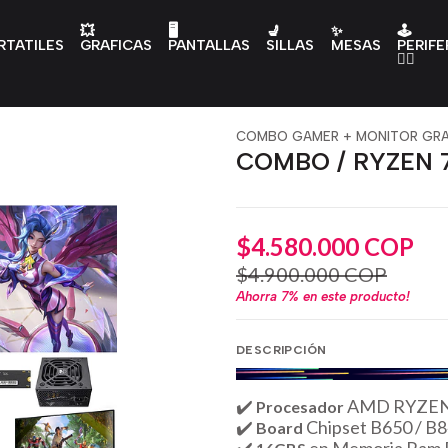
💥
🖥️
💺
✨
🕹️
RTATILES
GRAFICAS
PANTALLAS
SILLAS
MESAS
PERIFE
👇🏻
COMBO GAMER + MONITOR GRA
COMBO / RYZEN 7
$4.580.000 COP
$4.900.000 COP
Ahorra
7%
en este producto!
DESCRIPCIÓN
✔️
AMD RYZEN 7 
Procesador
✔️
Chipset B650 / B8
Board