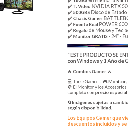
✔️
en Memoria Ram
16GBS
✔️
NVIDIA RTX 505
T. Video
✔️
Disco de Estado 
500GBS
✔️
BATTLEBO
Chasis Gamer
✔️
POWER 600w 
Fuente Real
✔️
de Mouse y Teclado
Regalo
✔️
- 24" - 
Monitor
GRATIS
" ESTE PRODUCTO SE 
con Windows y 1 Año de G
🔥
Combos Gamer
🔥
💻 Torre Gamer + 🎮
Monitor,
🚫 El Monitor y los Accesorios
completo con
precio especial
🔄
Imágenes sujetas a cambi
según disponibilidad.
Los Equipos Gamer que v
descuentos incluidos y s