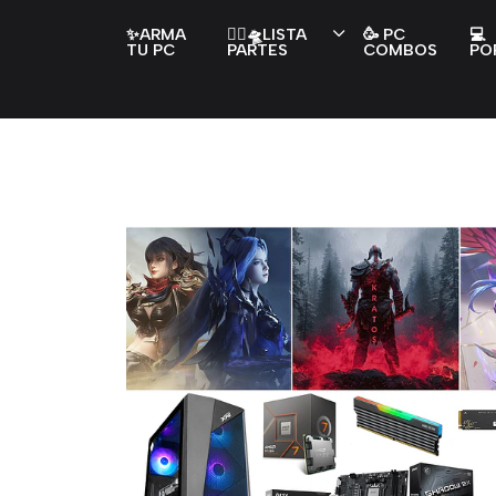
✨ARMA
👇🏻🛸LISTA
🥳 PC
💻
TU PC
PARTES
COMBOS
PO