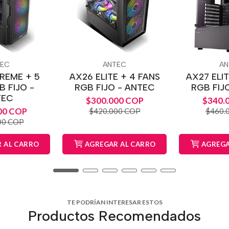
TEC
ANTEC
AN
REME + 5
AX26 ELITE + 4 FANS
AX27 ELIT
B FIJO -
RGB FIJO - ANTEC
RGB FIJ
TEC
$300.000 COP
$340.
00 COP
$420.000 COP
$460.
00 COP
 AL CARRO
AGREGAR AL CARRO
AGREGA
TE PODRÍAN INTERESAR ESTOS
Productos Recomendados