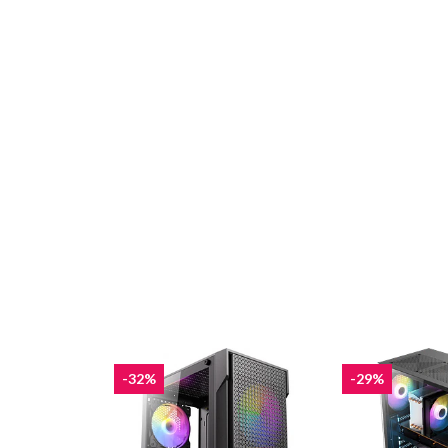
-32%
-29%