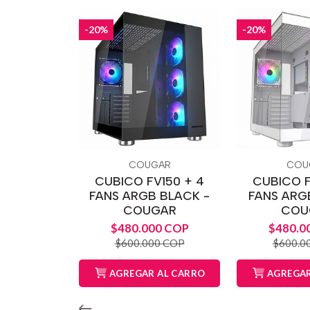
-20%
-20%
COUGAR
COU
CUBICO FV150 + 4
CUBICO F
FANS ARGB BLACK -
FANS ARG
COUGAR
COU
$480.000 COP
$480.0
$600.000 COP
$600.0
AGREGAR AL CARRO
AGREGAR