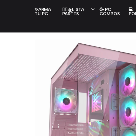
✨ARMA
👇🏻🛸LISTA
🥳 PC
💻
TU PC
PARTES
COMBOS
PO