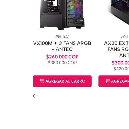
ANTEC
AN
VX100M + 3 FANS ARGB
AX20 EXT
- ANTEC
FANS RG
AN
$260.000 COP
$300.0
$380.000 COP
$420.0
AGREGAR AL CARRO
AGREGAR