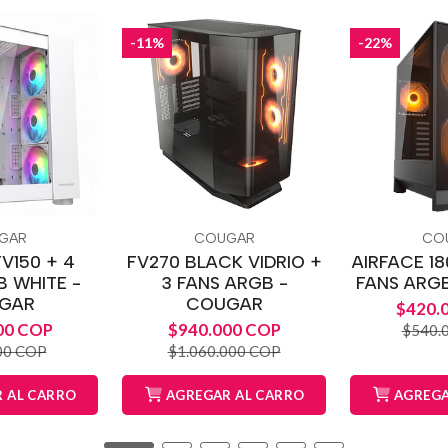
-11%
-22%
GAR
COUGAR
CO
V150 + 4
FV270 BLACK VIDRIO +
AIRFACE 18
B WHITE -
3 FANS ARGB -
FANS ARG
GAR
COUGAR
$420.
00 COP
$940.000 COP
$540.
00 COP
$1.060.000 COP
 AL CARRO
AGREGAR AL CARRO
AGREGA