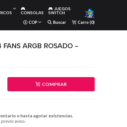
🎮
🎮 JUEGOS
RICOS
CONSOLAS
SWITCH
COP
Buscar
Carro
(
0
)
4 FANS ARGB ROSADO -
COMPRAR
ventario o hasta agotar existencias.
 previo aviso.