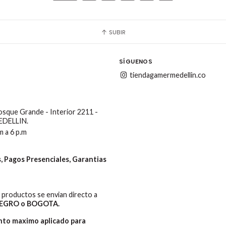
SUBIR
SÍGUENOS
tiendagamermedellin.co
Bosque Grande - Interior 2211 -
MEDELLIN.
m a 6 p.m
 Pagos Presenciales, Garantias
productos se envian directo a
EGRO o BOGOTA.
ento maximo aplicado para