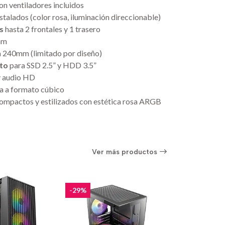
on ventiladores incluidos
stalados (color rosa, iluminación direccionable)
s
hasta 2 frontales y 1 trasero
mm
 240mm (limitado por diseño)
to
para SSD 2.5” y HDD 3.5”
y audio HD
 a formato cúbico
ompactos y estilizados con estética rosa ARGB
Ver más productos
-29%