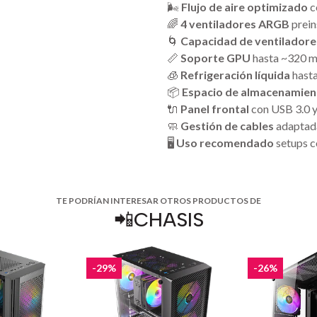
🌬️
Flujo de aire optimizado
c
🌈
4 ventiladores ARGB
prein
🌀
Capacidad de ventiladore
📏
Soporte GPU
hasta ~320 
🧊
Refrigeración líquida
hasta
📦
Espacio de almacenamien
🔌
Panel frontal
con USB 3.0 
🧼
Gestión de cables
adaptada
🖥️
Uso recomendado
setups c
TE PODRÍAN INTERESAR OTROS PRODUCTOS DE
📲CHASIS
-29%
-26%