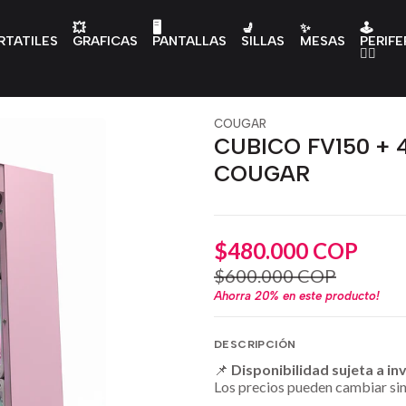
💥
🖥️
💺
✨
🕹️
RTATILES
GRAFICAS
PANTALLAS
SILLAS
MESAS
PERIFE
👇🏻
COUGAR
CUBICO FV150 + 
COUGAR
$480.000 COP
$600.000 COP
Ahorra
20%
en este producto!
DESCRIPCIÓN
📌
Disponibilidad sujeta a in
Los precios pueden cambiar sin