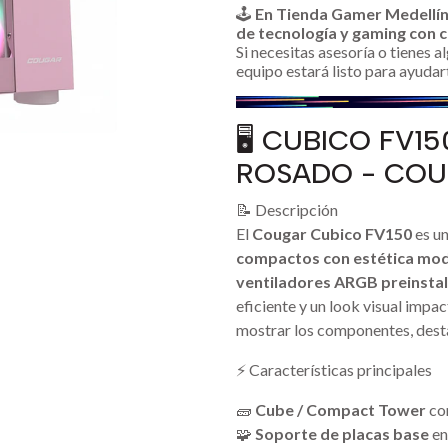
🕹️
En Tienda Gamer Medellí
de tecnología y gaming con c
Si necesitas asesoría o tienes 
equipo estará listo para ayudar
🖥️ CUBICO FV1
ROSADO - CO
📝 Descripción
El
Cougar Cubico FV150
es un
compactos con estética mod
ventiladores ARGB preinstal
eficiente y un look visual impac
mostrar los componentes, desta
⚡ Características principales
🧱
Cube / Compact Tower
co
🧩
Soporte de placas base
en