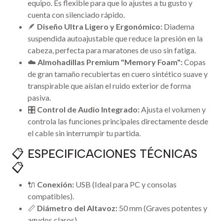
equipo. Es flexible para que lo ajustes a tu gusto y
cuenta con silenciado rápido.
🪶
Diseño Ultra Ligero y Ergonómico:
Diadema
suspendida autoajustable que reduce la presión en la
cabeza, perfecta para maratones de uso sin fatiga.
☁️
Almohadillas Premium "Memory Foam":
Copas
de gran tamaño recubiertas en cuero sintético suave y
transpirable que aíslan el ruido exterior de forma
pasiva.
🎛️
Control de Audio Integrado:
Ajusta el volumen y
controla las funciones principales directamente desde
el cable sin interrumpir tu partida.
📋 ESPECIFICACIONES TÉCNICAS
📋
🔌
Conexión:
USB (Ideal para PC y consolas
compatibles).
📏
Diámetro del Altavoz:
50 mm (Graves potentes y
agudos claros).