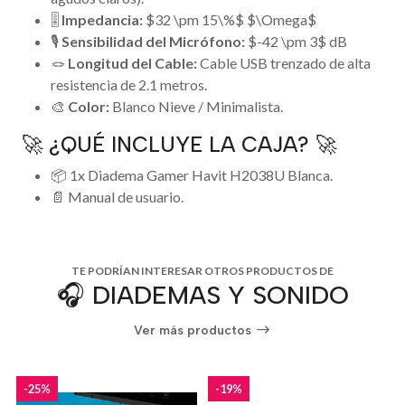
🎚️
Impedancia:
$32 \pm 15\%$ $\Omega$
🎙️
Sensibilidad del Micrófono:
$-42 \pm 3$ dB
🪢
Longitud del Cable:
Cable USB trenzado de alta
resistencia de 2.1 metros.
🎨
Color:
Blanco Nieve / Minimalista.
🚀 ¿QUÉ INCLUYE LA CAJA? 🚀
📦 1x Diadema Gamer Havit H2038U Blanca.
📄 Manual de usuario.
TE PODRÍAN INTERESAR OTROS PRODUCTOS DE
🎧 DIADEMAS Y SONIDO
Ver más productos
-25%
-19%