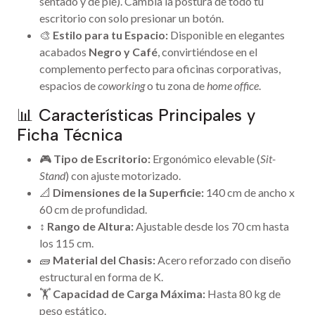
sentado y de pie). Cambia la postura de todo tu
escritorio con solo presionar un botón.
🎨
Estilo para tu Espacio:
Disponible en elegantes
acabados
Negro y Café
, convirtiéndose en el
complemento perfecto para oficinas corporativas,
espacios de
coworking
o tu zona de
home office
.
📊 Características Principales y
Ficha Técnica
🎮
Tipo de Escritorio:
Ergonómico elevable (
Sit-
Stand
) con ajuste motorizado.
📐
Dimensiones de la Superficie:
140 cm de ancho x
60 cm de profundidad.
↕️
Rango de Altura:
Ajustable desde los 70 cm hasta
los 115 cm.
🧱
Material del Chasis:
Acero reforzado con diseño
estructural en forma de K.
🏋️
Capacidad de Carga Máxima:
Hasta 80 kg de
peso estático.