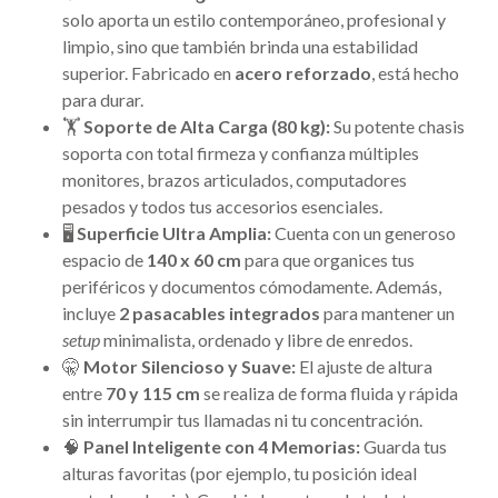
solo aporta un estilo contemporáneo, profesional y
limpio, sino que también brinda una estabilidad
superior. Fabricado en
acero reforzado
, está hecho
para durar.
🏋️
Soporte de Alta Carga (80 kg):
Su potente chasis
soporta con total firmeza y confianza múltiples
monitores, brazos articulados, computadores
pesados y todos tus accesorios esenciales.
🖥️
Superficie Ultra Amplia:
Cuenta con un generoso
espacio de
140 x 60 cm
para que organices tus
periféricos y documentos cómodamente. Además,
incluye
2 pasacables integrados
para mantener un
setup
minimalista, ordenado y libre de enredos.
🤫
Motor Silencioso y Suave:
El ajuste de altura
entre
70 y 115 cm
se realiza de forma fluida y rápida
sin interrumpir tus llamadas ni tu concentración.
🧠
Panel Inteligente con 4 Memorias:
Guarda tus
alturas favoritas (por ejemplo, tu posición ideal