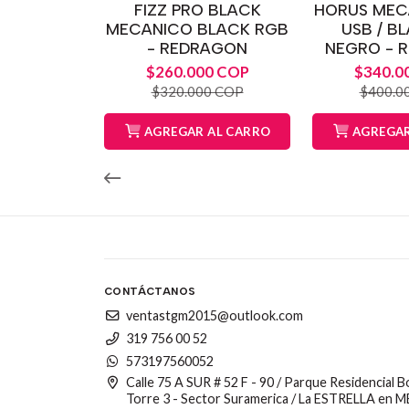
FIZZ PRO BLACK
HORUS MEC
MECANICO BLACK RGB
USB / B
- REDRAGON
NEGRO - 
$260.000 COP
$340.0
$320.000 COP
$400.0
AGREGAR AL CARRO
AGREGAR
CONTÁCTANOS
ventastgm2015@outlook.com
319 756 00 52
573197560052
Calle 75 A SUR # 52 F - 90 / Parque Residencial 
Torre 3 - Sector Suramerica / La ESTRELLA en 