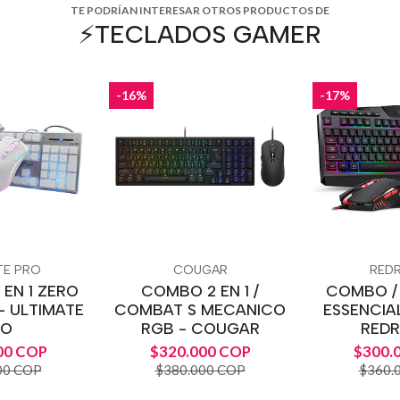
TE PODRÍAN INTERESAR OTROS PRODUCTOS DE
⚡️TECLADOS GAMER
-16%
-17%
TE PRO
COUGAR
RED
 EN 1 ZERO
COMBO 2 EN 1 /
COMBO / 
- ULTIMATE
COMBAT S MECANICO
ESSENCIAL
RO
RGB - COUGAR
RED
00 COP
$320.000 COP
$300.
00 COP
$380.000 COP
$360.