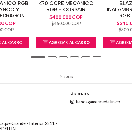
ANICO RGB
K70 CORE MECANICO
BLAZ
LANCO Y
RGB - CORSAIR
INALAMBR
REDRAGON
RGB 
$400.000 COP
00 COP
$240.
$460.000 COP
00 COP
$300.
 AL CARRO
AGREGAR AL CARRO
AGREGA
SUBIR
SÍGUENOS
tiendagamermedellin.co
Bosque Grande - Interior 2211 -
MEDELLIN.