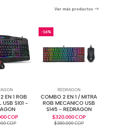
Ver más productos
-16%
RAGON
REDRAGON
2 EN 1 RGB
COMBO 2 EN 1 / MITRA
 USB S101 -
RGB MECANICO USB
RAGON
S145 - REDRAGON
000 COP
$320.000 COP
000 COP
$380.000 COP