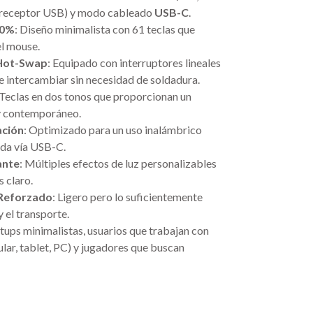
receptor USB) y modo cableado
USB-C
.
60%
: Diseño minimalista con 61 teclas que
el mouse.
 Hot-Swap
: Equipado con interruptores lineales
de intercambiar sin necesidad de soldadura.
 Teclas en dos tonos que proporcionan un
 y contemporáneo.
ación
: Optimizado para un uso inalámbrico
ida vía USB-C.
ante
: Múltiples efectos de luz personalizables
s claro.
 Reforzado
: Ligero pero lo suficientemente
y el transporte.
etups minimalistas, usuarios que trabajan con
ular, tablet, PC) y jugadores que buscan