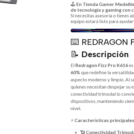
🕹️
En Tienda Gamer Medellí
de tecnología y gaming con c
Si necesitas asesoría o tienes 
equipo estará listo para ayudar
⌨️ REDRAGON F
📝
Descripción
El
Redragon Fizz Pro K616
es
60%
que redefine la versatilid
aspecto moderno y limpio. Al s
quienes necesitan despejar su es
conectividad trimodal lo convi
dispositivos, manteniendo siemp
nivel.
⚡
Características principale
📶
Conectividad Trimod