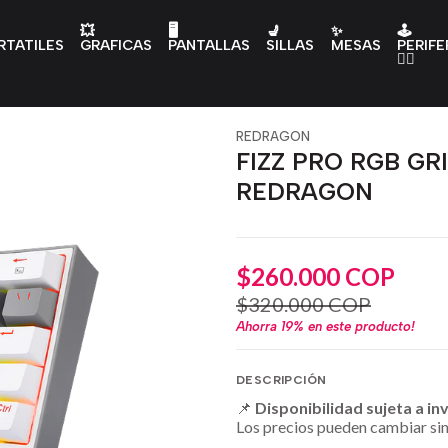
💥
🖥️
💺
✨
🕹️
RTATILES
GRAFICAS
PANTALLAS
SILLAS
MESAS
PERIFE
👇🏻
REDRAGON
FIZZ PRO RGB GR
REDRAGON
$260.000 COP
$320.000 COP
Ahorra
19%
en este producto!
DESCRIPCIÓN
📌
Disponibilidad sujeta a in
Los precios pueden cambiar sin