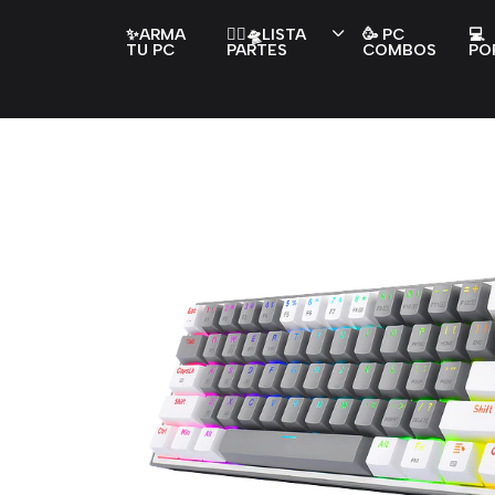
✨ARMA
👇🏻🛸LISTA
🥳 PC
💻
TU PC
PARTES
COMBOS
PO