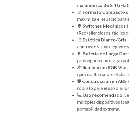
inalámbrico de 2.4 GHz
(
📐
Formato Compacto 
maximiza el espacio para 
🔘
Switches Mecánicos
(Red) silenciosos, fáciles 
🎨
Estética Blanco/Gris
:
contraste visual elegante
🔋
Batería de Larga Dur
prolongado con carga ráp
🌈
Iluminación RGB Vibr
que resaltan sobre el chasi
🛡️
Construcción en ABS
robusto para el uso diario 
💻
Uso recomendado
: S
múltiples dispositivos (cel
portabilidad extrema.