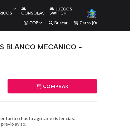
🎮
🎮 JUEGOS
RICOS
CONSOLAS
SWITCH
COP
Buscar
Carro
(
0
)
IS BLANCO MECANICO -
COMPRAR
ventario o hasta agotar existencias.
 previo aviso.