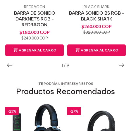
REDRAGON
BLACK SHARK
BARRA DE SONIDO
BARRA SONIDO BS RGB -
DARKNETS RGB -
BLACK SHARK
REDRAGON
$260.000 COP
$180.000 COP
$320.000 COP
$240.000 COP
AGREGAR AL CARRO
AGREGAR AL CARRO
1
/
9
TE PODRÍAN INTERESAR ESTOS
Productos Recomendados
-23%
-27%