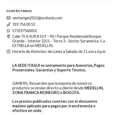
CONTÁCTANOS
ventastgm2015@outlook.com
319 756 00 52
573197560052
Calle 75 A SUR # 52 F - 90 / Parque Residencial Bosque
Grande - Interior 2211 - Torre 3 - Sector Suramerica / La
ESTRELLA en MEDELLIN.
Horario de Atencion: de Lunes a Sabado de 11 a.m a 6 p.m
LA SEDE ITAGUI es unicamente para Asesorias, Pagos
Presenciales, Garantias y Soporte Tecnico.
GAMERS¡ Recuerden que la mayoria de nuestros
productos se envian directo a cliente desde
MEDELLIN,
ZONA FRANCA RIONEGRO o BOGOTA.
Los precios publicados cuentan con el descuento
maximo aplicado para pagos por transferencia o
efectivo en sede.