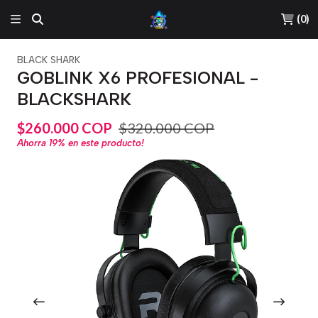
(
0
)
BLACK SHARK
GOBLINK X6 PROFESIONAL -
BLACKSHARK
$260.000 COP
$320.000 COP
Ahorra
19%
en este producto!