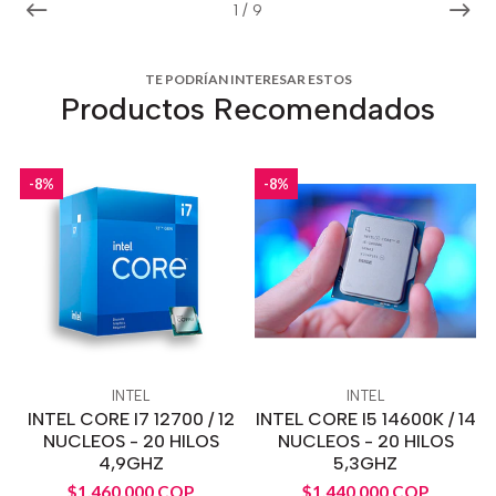
1
/
9
TE PODRÍAN INTERESAR ESTOS
Productos Recomendados
-8%
-8%
INTEL
INTEL
INTEL CORE I7 12700 / 12
INTEL CORE I5 14600K / 14
NUCLEOS - 20 HILOS
NUCLEOS - 20 HILOS
4,9GHZ
5,3GHZ
$1.460.000 COP
$1.440.000 COP