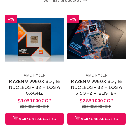
Ver más productos
-4%
-4%
AMD RYZEN
AMD RYZEN
RYZEN 9 9950X 3D / 16
RYZEN 9 9950X 3D / 16
NUCLEOS - 32 HILOS A
NUCLEOS - 32 HILOS A
5.6GHZ
5.6GHZ - "BLISTER"
$3.080.000 COP
$2.880.000 COP
$3.200.000 COP
$3.000.000 COP
AGREGAR AL CARRO
AGREGAR AL CARRO