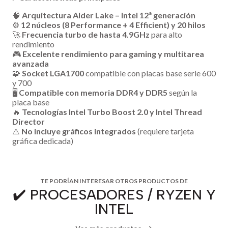
🧠
Arquitectura Alder Lake – Intel 12ª generación
⚙️
12 núcleos (8 Performance + 4 Efficient) y 20 hilos
🚀
Frecuencia turbo de hasta 4.9GHz
para alto
rendimiento
🎮
Excelente rendimiento para gaming y multitarea
avanzada
🧩
Socket LGA1700
compatible con placas base serie 600
y 700
🖥️
Compatible con memoria DDR4 y DDR5
según la
placa base
🔥
Tecnologías Intel Turbo Boost 2.0 y Intel Thread
Director
⚠️
No incluye gráficos integrados
(requiere tarjeta
gráfica dedicada)
TE PODRÍAN INTERESAR OTROS PRODUCTOS DE
✔️ PROCESADORES / RYZEN Y
INTEL