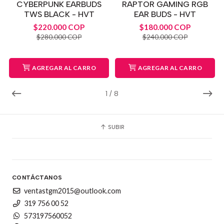
CYBERPUNK EARBUDS
RAPTOR GAMING RGB
TWS BLACK - HVT
EAR BUDS - HVT
$220.000 COP
$180.000 COP
$280.000 COP
$240.000 COP
AGREGAR AL CARRO
AGREGAR AL CARRO
1
/
8
SUBIR
CONTÁCTANOS
ventastgm2015@outlook.com
319 756 00 52
573197560052