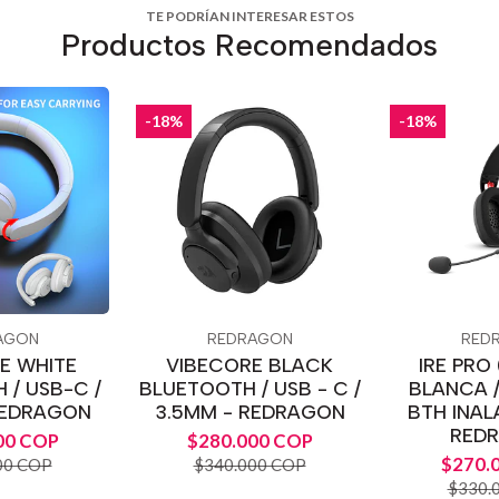
TE PODRÍAN INTERESAR ESTOS
Productos Recomendados
-18%
-18%
AGON
REDRAGON
RED
E WHITE
VIBECORE BLACK
IRE PRO 
 / USB-C /
BLUETOOTH / USB - C /
BLANCA /
REDRAGON
3.5MM - REDRAGON
BTH INAL
RED
00 COP
$280.000 COP
$270.
00 COP
$340.000 COP
$330.