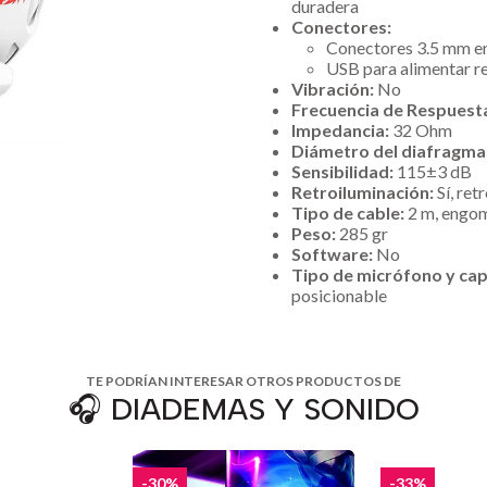
duradera
Conectores:
Conectores 3.5 mm en
USB para alimentar r
Vibración:
No
Frecuencia de Respuest
Impedancia:
32 Ohm
Diámetro del diafragma
Sensibilidad:
115±3 dB
Retroiluminación:
Sí, re
Tipo de cable:
2 m, engom
Peso:
285 gr
Software:
No
Tipo de micrófono y cap
posicionable
TE PODRÍAN INTERESAR OTROS PRODUCTOS DE
🎧 DIADEMAS Y SONIDO
-30%
-33%