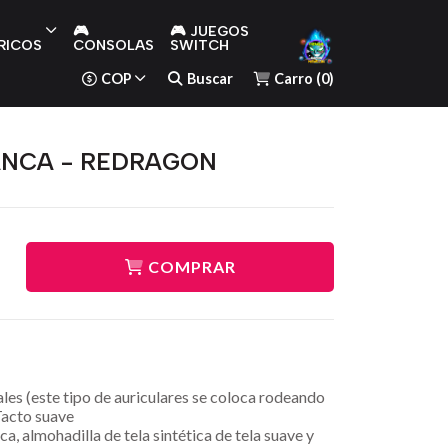
🎮
🎮 JUEGOS
RICOS
CONSOLAS
SWITCH
COP
Buscar
Carro
(
0
)
ANCA - REDRAGON
COMPRAR
es (este tipo de auriculares se coloca rodeando
Tacto suave
ca, almohadilla de tela sintética de tela suave y