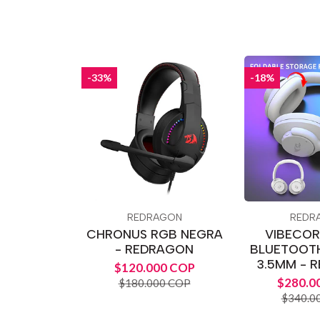
-33%
-18%
REDRAGON
REDR
CHRONUS RGB NEGRA
VIBECOR
- REDRAGON
BLUETOOTH
3.5MM - 
$120.000 COP
$280.0
$180.000 COP
$340.0