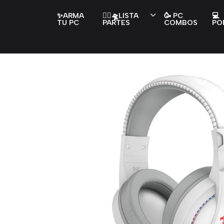
✨ARMA
👇🏻🛸LISTA
🥳 PC
💻
TU PC
PARTES
COMBOS
PO