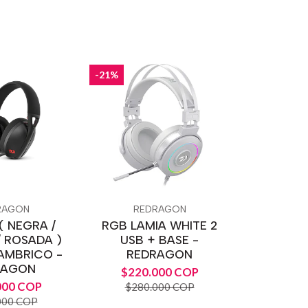
-21%
RAGON
REDRAGON
( NEGRA /
RGB LAMIA WHITE 2
 ROSADA )
USB + BASE -
AMBRICO -
REDRAGON
RAGON
$220.000 COP
000 COP
$280.000 COP
000 COP