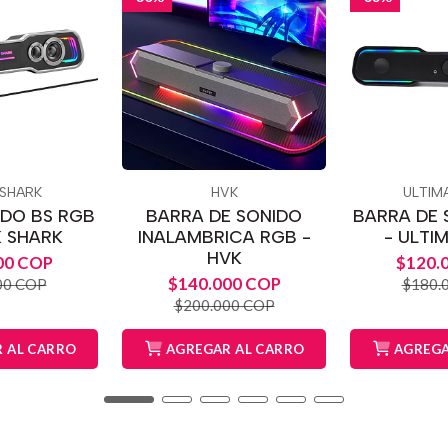
 SHARK
HVK
ULTIM
IDO BS RGB
BARRA DE SONIDO
BARRA DE 
K SHARK
INALAMBRICA RGB -
- ULTI
HVK
00 COP
$120.
$140.000 COP
00 COP
$180.
$200.000 COP
 AL CARRO
AGREGAR AL CARRO
AGREGA