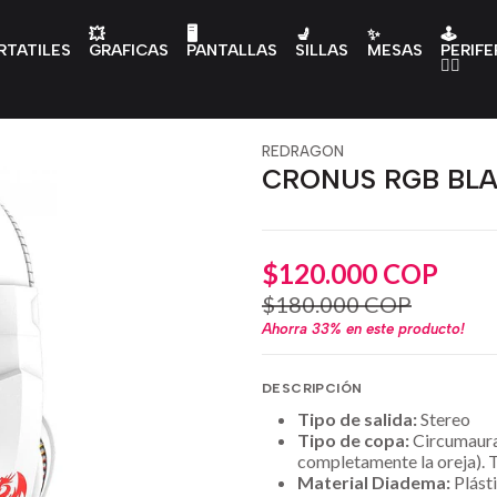
💥
🖥️
💺
✨
🕹️
RTATILES
GRAFICAS
PANTALLAS
SILLAS
MESAS
PERIFE
👇🏻
REDRAGON
CRONUS RGB BL
$120.000 COP
$180.000 COP
Ahorra
33%
en este producto!
DESCRIPCIÓN
Tipo de salida:
Stereo
Tipo de copa:
Circumaural
completamente la oreja). 
Material Diadema:
Plásti