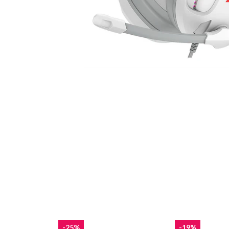
-25%
-19%