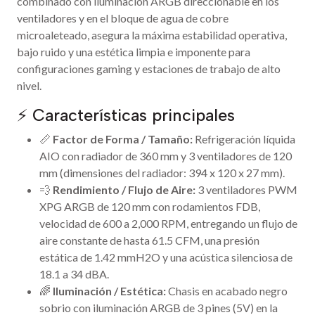
combinado con iluminación ARGB direccionable en los
ventiladores y en el bloque de agua de cobre
microaleteado, asegura la máxima estabilidad operativa,
bajo ruido y una estética limpia e imponente para
configuraciones gaming y estaciones de trabajo de alto
nivel.
⚡ Características principales
📏
Factor de Forma / Tamaño:
Refrigeración líquida
AIO con radiador de 360 mm y 3 ventiladores de 120
mm (dimensiones del radiador: 394 x 120 x 27 mm).
💨
Rendimiento / Flujo de Aire:
3 ventiladores PWM
XPG ARGB de 120 mm con rodamientos FDB,
velocidad de 600 a 2,000 RPM, entregando un flujo de
aire constante de hasta 61.5 CFM, una presión
estática de 1.42 mmH2O y una acústica silenciosa de
18.1 a 34 dBA.
🌈
Iluminación / Estética:
Chasis en acabado negro
sobrio con iluminación ARGB de 3 pines (5V) en la