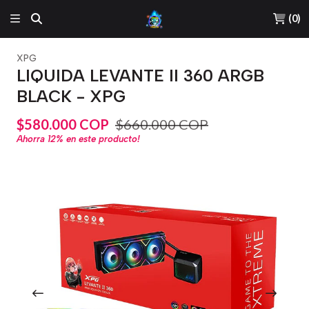
(
0
)
XPG
LIQUIDA LEVANTE II 360 ARGB
BLACK - XPG
$580.000 COP
$660.000 COP
Ahorra
12%
en este producto!