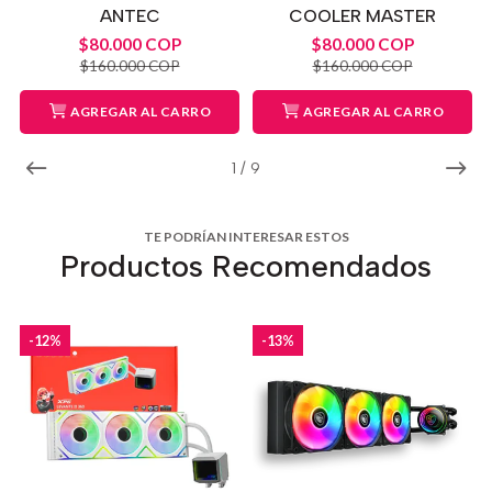
ANTEC
COOLER MASTER
$80.000 COP
$80.000 COP
$160.000 COP
$160.000 COP
AGREGAR AL CARRO
AGREGAR AL CARRO
1
/
9
TE PODRÍAN INTERESAR ESTOS
Productos Recomendados
-12%
-13%