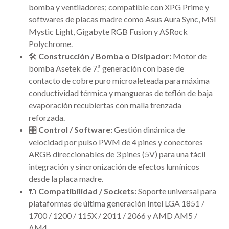
bomba y ventiladores; compatible con XPG Prime y
softwares de placas madre como Asus Aura Sync, MSI
Mystic Light, Gigabyte RGB Fusion y ASRock
Polychrome.
🛠️
Construcción / Bomba o Disipador:
Motor de
bomba Asetek de 7.ª generación con base de
contacto de cobre puro microaleteada para máxima
conductividad térmica y mangueras de teflón de baja
evaporación recubiertas con malla trenzada
reforzada.
🎛️
Control / Software:
Gestión dinámica de
velocidad por pulso PWM de 4 pines y conectores
ARGB direccionables de 3 pines (5V) para una fácil
integración y sincronización de efectos lumínicos
desde la placa madre.
🔌
Compatibilidad / Sockets:
Soporte universal para
plataformas de última generación Intel LGA 1851 /
1700 / 1200 / 115X / 2011 / 2066 y AMD AM5 /
AM4.