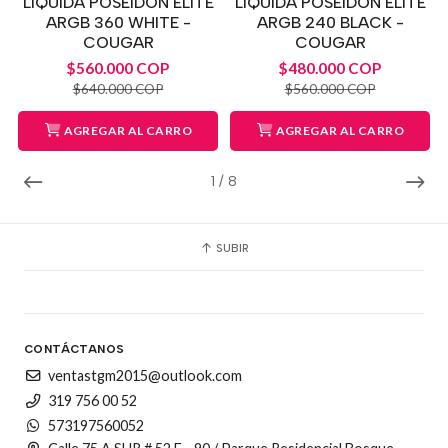
LIQUIDA POSEIDON ELITE
LIQUIDA POSEIDON ELITE
ARGB 360 WHITE -
ARGB 240 BLACK -
COUGAR
COUGAR
$560.000 COP
$480.000 COP
$640.000 COP
$560.000 COP
AGREGAR AL CARRO
AGREGAR AL CARRO
1
/
8
SUBIR
CONTÁCTANOS
ventastgm2015@outlook.com
319 756 00 52
573197560052