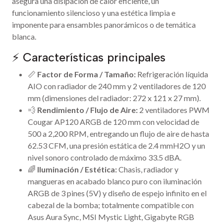
asegura una disipación de calor eficiente, un
funcionamiento silencioso y una estética limpia e
imponente para ensambles panorámicos o de temática
blanca.
⚡ Características principales
📏
Factor de Forma / Tamaño:
Refrigeración líquida
AIO con radiador de 240 mm y 2 ventiladores de 120
mm (dimensiones del radiador: 272 x 121 x 27 mm).
💨
Rendimiento / Flujo de Aire:
2 ventiladores PWM
Cougar AP120 ARGB de 120 mm con velocidad de
500 a 2,200 RPM, entregando un flujo de aire de hasta
62.53 CFM, una presión estática de 2.4 mmH2O y un
nivel sonoro controlado de máximo 33.5 dBA.
🌈
Iluminación / Estética:
Chasis, radiador y
mangueras en acabado blanco puro con iluminación
ARGB de 3 pines (5V) y diseño de espejo infinito en el
cabezal de la bomba; totalmente compatible con
Asus Aura Sync, MSI Mystic Light, Gigabyte RGB