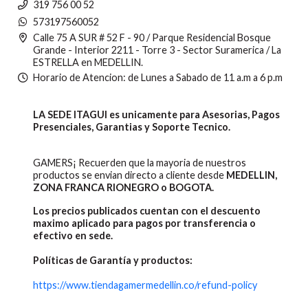
319 756 00 52
573197560052
Calle 75 A SUR # 52 F - 90 / Parque Residencial Bosque
Grande - Interior 2211 - Torre 3 - Sector Suramerica / La
ESTRELLA en MEDELLIN.
Horario de Atencion: de Lunes a Sabado de 11 a.m a 6 p.m
LA SEDE ITAGUI es unicamente para Asesorias, Pagos
Presenciales, Garantias y Soporte Tecnico.
GAMERS¡ Recuerden que la mayoria de nuestros
productos se envian directo a cliente desde
MEDELLIN,
ZONA FRANCA RIONEGRO o BOGOTA.
Los precios publicados cuentan con el descuento
maximo aplicado para pagos por transferencia o
efectivo en sede.
Políticas de Garantía y productos:
https://www.tiendagamermedellin.co/refund-policy