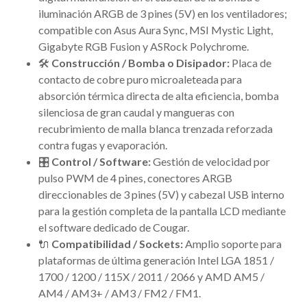
iluminación ARGB de 3 pines (5V) en los ventiladores;
compatible con Asus Aura Sync, MSI Mystic Light,
Gigabyte RGB Fusion y ASRock Polychrome.
🛠️
Construcción / Bomba o Disipador:
Placa de
contacto de cobre puro microaleteada para
absorción térmica directa de alta eficiencia, bomba
silenciosa de gran caudal y mangueras con
recubrimiento de malla blanca trenzada reforzada
contra fugas y evaporación.
🎛️
Control / Software:
Gestión de velocidad por
pulso PWM de 4 pines, conectores ARGB
direccionables de 3 pines (5V) y cabezal USB interno
para la gestión completa de la pantalla LCD mediante
el software dedicado de Cougar.
🔌
Compatibilidad / Sockets:
Amplio soporte para
plataformas de última generación Intel LGA 1851 /
1700 / 1200 / 115X / 2011 / 2066 y AMD AM5 /
AM4 / AM3+ / AM3 / FM2 / FM1.