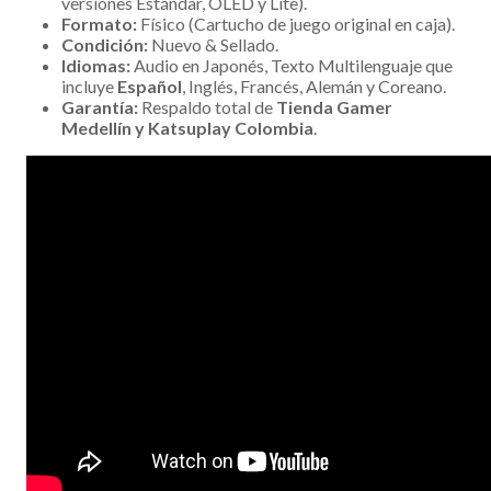
versiones Estándar, OLED y Lite).
Formato:
Físico (Cartucho de juego original en caja).
Condición:
Nuevo & Sellado.
Idiomas:
Audio en Japonés, Texto Multilenguaje que
incluye
Español
, Inglés, Francés, Alemán y Coreano.
Garantía:
Respaldo total de
Tienda Gamer
Medellín y Katsuplay Colombia
.