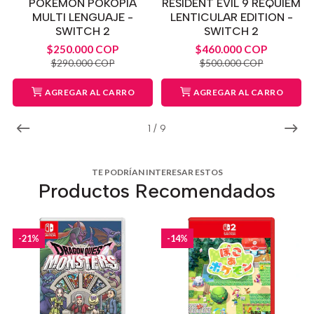
POKEMON POKOPIA
RESIDENT EVIL 9 REQUIEM
MULTI LENGUAJE -
LENTICULAR EDITION -
SWITCH 2
SWITCH 2
$250.000 COP
$460.000 COP
$290.000 COP
$500.000 COP
AGREGAR AL CARRO
AGREGAR AL CARRO
1
/
9
TE PODRÍAN INTERESAR ESTOS
Productos Recomendados
-21%
-14%