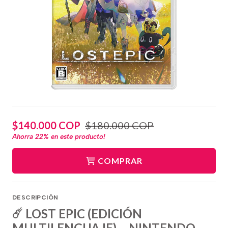
$140.000 COP
$180.000 COP
Ahorra
22%
en este producto!
COMPRAR
DESCRIPCIÓN
☄️ LOST EPIC (EDICIÓN
MULTILENGUAJE) – NINTENDO