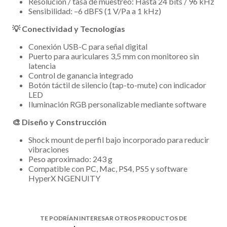
Resolución / tasa de muestreo: Hasta 24 bits / 96 kHz
Sensibilidad: –6 dBFS (1 V/Pa a 1 kHz)
💡 Conectividad y Tecnologías
Conexión USB-C para señal digital
Puerto para auriculares 3,5 mm con monitoreo sin
latencia
Control de ganancia integrado
Botón táctil de silencio (tap-to-mute) con indicador
LED
Iluminación RGB personalizable mediante software
🎨 Diseño y Construcción
Shock mount de perfil bajo incorporado para reducir
vibraciones
Peso aproximado: 243 g
Compatible con PC, Mac, PS4, PS5 y software
HyperX NGENUITY
TE PODRÍAN INTERESAR OTROS PRODUCTOS DE