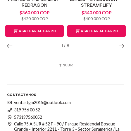
REDRAGON
STREAMPLIFY
$360.000 COP
$340.000 COP
$420.000 COP
$400.000 COP
AGREGAR AL CARRO
AGREGAR AL CARRO
1
/
8
SUBIR
CONTÁCTANOS
ventastgm2015@outlook.com
319 756 00 52
573197560052
Calle 75 A SUR # 52 F - 90 / Parque Residencial Bosque
Grande - Interior 2211 - Torre 3 - Sector Suramerica / La