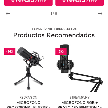
AGREGAR AL CARRO
AGREGAR AL CARRO
1
/
8
TE PODRÍAN INTERESAR ESTOS
Productos Recomendados
-14%
-15%
REDRAGON
STREAMPLIFY
MICROFONO
MICROFONO RGB +
PROFESIONAL BLAZAR -
BRAZO " EXIBIHICION " -