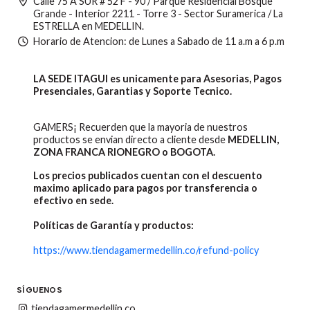
Calle 75 A SUR # 52 F - 90 / Parque Residencial Bosque
Grande - Interior 2211 - Torre 3 - Sector Suramerica / La
ESTRELLA en MEDELLIN.
Horario de Atencion: de Lunes a Sabado de 11 a.m a 6 p.m
LA SEDE ITAGUI es unicamente para Asesorias, Pagos
Presenciales, Garantias y Soporte Tecnico.
GAMERS¡ Recuerden que la mayoria de nuestros
productos se envian directo a cliente desde
MEDELLIN,
ZONA FRANCA RIONEGRO o BOGOTA.
Los precios publicados cuentan con el descuento
maximo aplicado para pagos por transferencia o
efectivo en sede.
Políticas de Garantía y productos:
https://www.tiendagamermedellin.co/refund-policy
SÍGUENOS
tiendagamermedellin.co