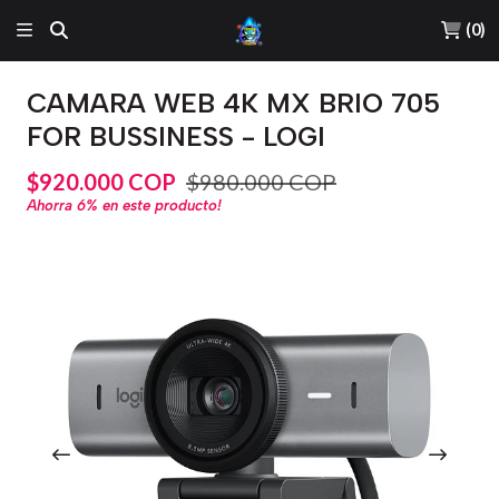
(
0
)
CAMARA WEB 4K MX BRIO 705
FOR BUSSINESS - LOGI
$920.000 COP
$980.000 COP
Ahorra
6%
en este producto!