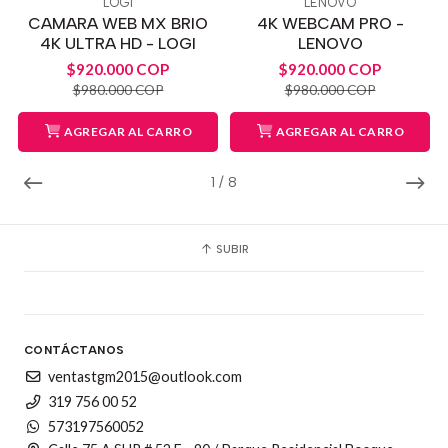
LOGI
LENOVO
CAMARA WEB MX BRIO
4K WEBCAM PRO -
4K ULTRA HD - LOGI
LENOVO
$920.000 COP
$920.000 COP
$980.000 COP
$980.000 COP
AGREGAR AL CARRO
AGREGAR AL CARRO
1
/
8
SUBIR
CONTÁCTANOS
ventastgm2015@outlook.com
319 756 00 52
573197560052