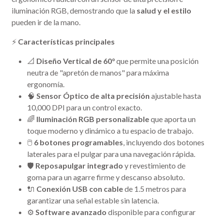
iluminación RGB, demostrando que la
salud y el estilo
pueden ir de la mano.
⚡
Características principales
📐
Diseño Vertical de 60°
que permite una posición
neutra de "apretón de manos" para máxima
ergonomía.
🧠
Sensor Óptico de alta precisión
ajustable hasta
10,000 DPI para un control exacto.
🌈
Iluminación RGB personalizable
que aporta un
toque moderno y dinámico a tu espacio de trabajo.
🖱️
6 botones programables
, incluyendo dos botones
laterales para el pulgar para una navegación rápida.
🛡️
Reposapulgar integrado
y revestimiento de
goma para un agarre firme y descanso absoluto.
🔌
Conexión USB con cable
de 1.5 metros para
garantizar una señal estable sin latencia.
⚙️
Software avanzado
disponible para configurar