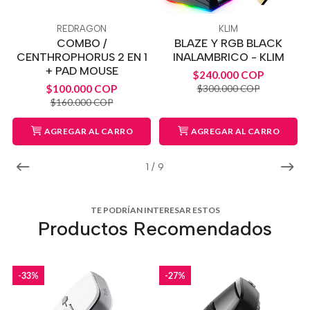
REDRAGON
KLIM
COMBO /
BLAZE Y RGB BLACK
CENTHROPHORUS 2 EN 1
INALAMBRICO - KLIM
+ PAD MOUSE
$240.000 COP
$100.000 COP
$300.000 COP
$160.000 COP
AGREGAR AL CARRO
AGREGAR AL CARRO
1
/
9
TE PODRÍAN INTERESAR ESTOS
Productos Recomendados
-33%
-27%