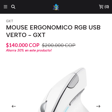
(
0
)
GXT
MOUSE ERGONOMICO RGB USB
VERTO - GXT
$140.000 COP
$200.000 COP
Ahorra
30%
en este producto!